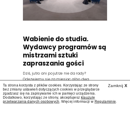
Wabienie do studia.
Wydawcy programów są
mistrzami sztuki
zapraszania gości
Dziś, jutro ani pojutrze nie da rady?
Odezwiemy się za miesiąc albo dwa.
Wydawcy programów są mistrzami sztuki
Ta strona korzysta z plików cookies. Korzystając ze strony
Zamknij
X
bez zmiany ustawień dotyczących cookies w przeglądarce
zapraszania gości.
zgadzasz się na zapisywanie ich w pamięci urządzenia.
Dodatkowo, korzystając ze strony, akceptujesz
klauzulę
przetwarzania danych osobowych
. Więcej informacji w
Regulaminie
.