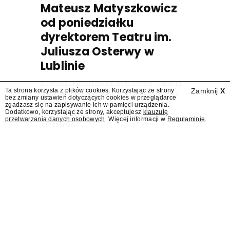
Mateusz Matyszkowicz
od poniedziałku
dyrektorem Teatru im.
Juliusza Osterwy w
Lublinie
Mateusz Matyszkowicz, były prezes Telewizji
Ta strona korzysta z plików cookies. Korzystając ze strony
Zamknij
X
Polskiej, w poniedziałek 10 sierpnia obejmie
bez zmiany ustawień dotyczących cookies w przeglądarce
stanowisko dyrektora Teatru im. Juliusza
zgadzasz się na zapisywanie ich w pamięci urządzenia.
Dodatkowo, korzystając ze strony, akceptujesz
klauzulę
Osterwy w Lublinie – dowiedział się
przetwarzania danych osobowych
. Więcej informacji w
Regulaminie
.
"Presserwis".