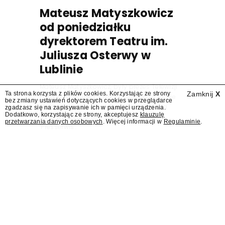
Mateusz Matyszkowicz
od poniedziałku
dyrektorem Teatru im.
Juliusza Osterwy w
Lublinie
Mateusz Matyszkowicz, były prezes Telewizji
Ta strona korzysta z plików cookies. Korzystając ze strony
Zamknij
X
Polskiej, w poniedziałek 10 sierpnia obejmie
bez zmiany ustawień dotyczących cookies w przeglądarce
stanowisko dyrektora Teatru im. Juliusza
zgadzasz się na zapisywanie ich w pamięci urządzenia.
Dodatkowo, korzystając ze strony, akceptujesz
klauzulę
Osterwy w Lublinie – dowiedział się
przetwarzania danych osobowych
. Więcej informacji w
Regulaminie
.
"Presserwis".