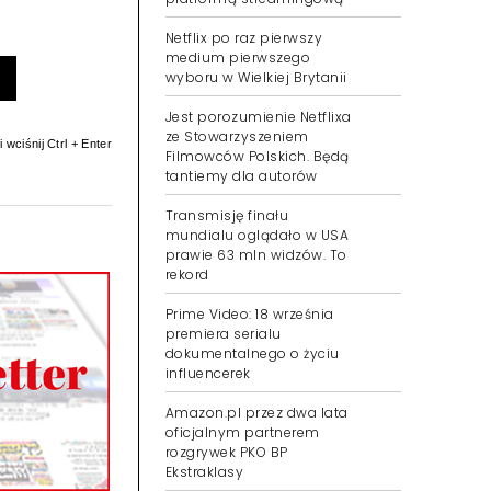
Netflix po raz pierwszy
medium pierwszego
wyboru w Wielkiej Brytanii
Jest porozumienie Netflixa
ze Stowarzyszeniem
 wciśnij Ctrl + Enter
Filmowców Polskich. Będą
tantiemy dla autorów
Transmisję finału
mundialu oglądało w USA
prawie 63 mln widzów. To
rekord
Prime Video: 18 września
premiera serialu
dokumentalnego o życiu
influencerek
Amazon.pl przez dwa lata
oficjalnym partnerem
rozgrywek PKO BP
Ekstraklasy