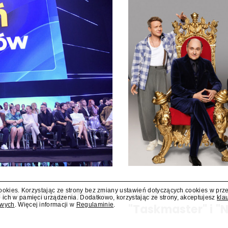
cookies. Korzystając ze strony bez zmiany ustawień dotyczących cookies w prz
i nowym programem
Jesień w TVN z 
 ich w pamięci urządzenia. Dodatkowo, korzystając ze strony, akceptujesz
kla
owych
. Więcej informacji w
Regulaminie
.
o
"Taskmaster" i 
 i teleturniej muzyczny "Hitster.
W jesiennej ramówce TVN prze