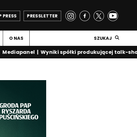
P PRESS
PRESSLETTER
O NAS
SZUKAJ
diapanel
|
Wyniki spółki produkującej talk-show 