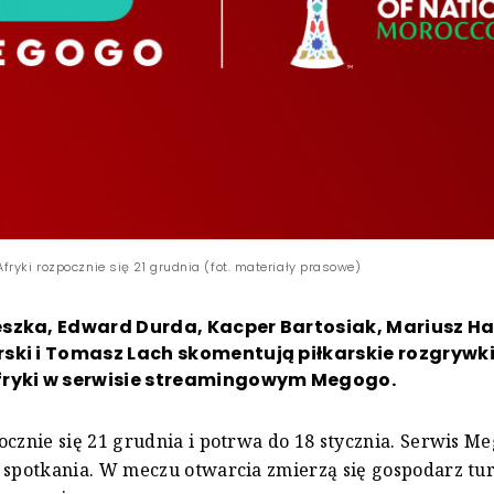
ryki rozpocznie się 21 grudnia (fot. materiały prasowe)
szka, Edward Durda, Kacper Bartosiak, Mariusz H
ski i Tomasz Lach skomentują piłkarskie rozgrywk
ryki w serwisie streamingowym Megogo.
ocznie się 21 grudnia i potrwa do 18 stycznia. Serwis M
 spotkania. W meczu otwarcia zmierzą się gospodarz tu