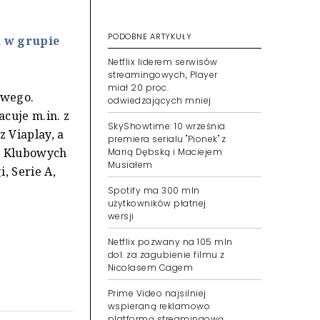
PODOBNE ARTYKUŁY
 w grupie
Netflix liderem serwisów
streamingowych, Player
miał 20 proc.
owego.
odwiedzających mniej
cuje m.in. z
SkyShowtime: 10 września
 Viaplay, a
premiera serialu "Pionek" z
e Klubowych
Marią Dębską i Maciejem
Musiałem
, Serie A,
Spotify ma 300 mln
użytkowników płatnej
wersji
Netflix pozwany na 105 mln
dol. za zagubienie filmu z
Nicolasem Cagem
Prime Video najsilniej
wspieraną reklamowo
platformą streamingową