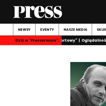
NEWSY
EVENTY
NASZE MEDIA
SKLE
Dziś w "Presserwisie":
"Przegląd Sportowy"
|
Oglądalność k