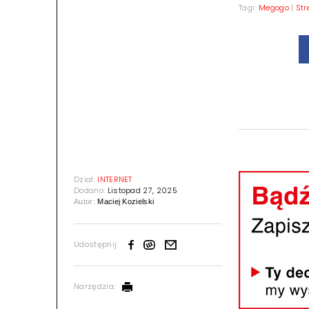
Tagi:
Megogo
|
St
Dział:
INTERNET
Dodano:
Listopad 27, 2025
Autor:
Maciej Kozielski
Udostępnij:
Narzędzia: