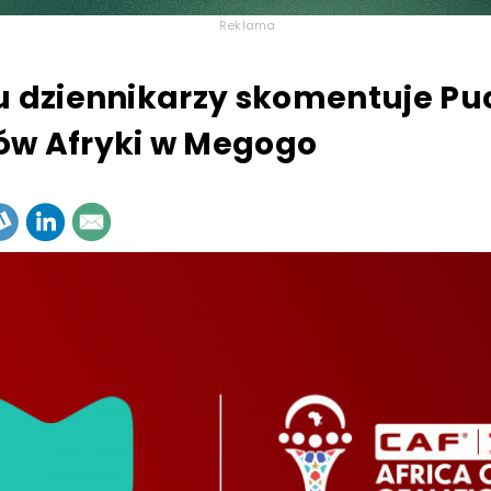
Reklama
u dziennikarzy skomentuje Pu
ów Afryki w Megogo