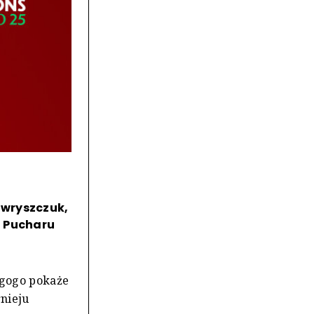
awryszczuk,
i Pucharu
egogo pokaże
rnieju