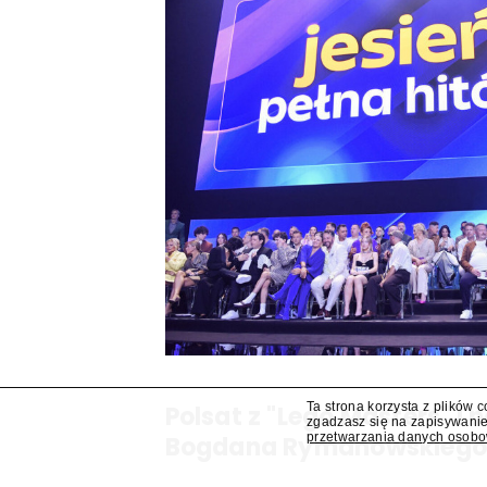
Ta strona korzysta z plików 
Polsat z "Lego Masters" 
zgadzasz się na zapisywanie
przetwarzania danych osob
Bogdana Rymanowskieg
Program publicystyczny Bogdana Rymanowskiego