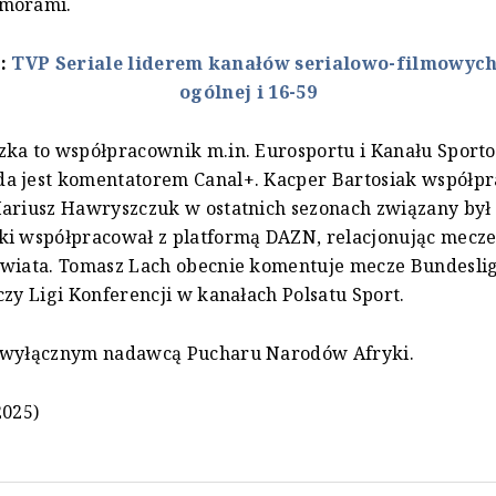
morami.
ż:
TVP Seriale liderem kanałów serialowo-filmowych
ogólnej i 16-59
zka to współpracownik m.in. Eurosportu i Kanału Sport
a jest komentatorem Canal+. Kacper Bartosiak współpra
ariusz Hawryszczuk w ostatnich sezonach związany był z
ki współpracował z platformą DAZN, relacjonując mecz
wiata. Tomasz Lach obecnie komentuje mecze Bundesligi
czy Ligi Konferencji w kanałach Polsatu Sport.
 wyłącznym nadawcą Pucharu Narodów Afryki.
2025)