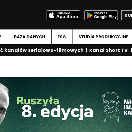
KU
P
BAZA DANYCH
ESG
STUDIA PRODUKCYJNE
anałów serialowo-filmowych
|
Kanał Short TV
|
Me