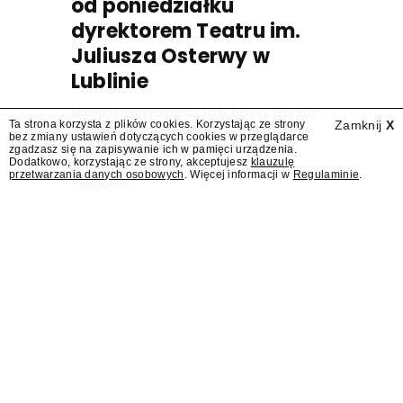
od poniedziałku
dyrektorem Teatru im.
Juliusza Osterwy w
Lublinie
Mateusz Matyszkowicz, były prezes Telewizji
Ta strona korzysta z plików cookies. Korzystając ze strony
Zamknij
X
Polskiej, w poniedziałek 10 sierpnia obejmie
bez zmiany ustawień dotyczących cookies w przeglądarce
stanowisko dyrektora Teatru im. Juliusza
zgadzasz się na zapisywanie ich w pamięci urządzenia.
Dodatkowo, korzystając ze strony, akceptujesz
klauzulę
Osterwy w Lublinie – dowiedział się
przetwarzania danych osobowych
. Więcej informacji w
Regulaminie
.
"Presserwis".