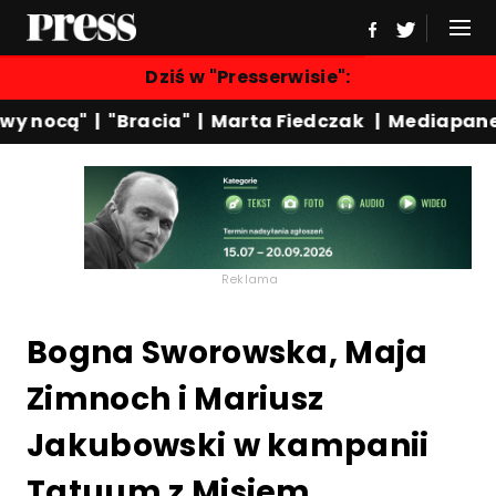
Dziś w "Presserwisie":
y nocą"
|
"Bracia"
|
Marta Fiedczak
|
Mediapanel
Reklama
Bogna Sworowska, Maja
Zimnoch i Mariusz
Jakubowski w kampanii
Tatuum z Misiem