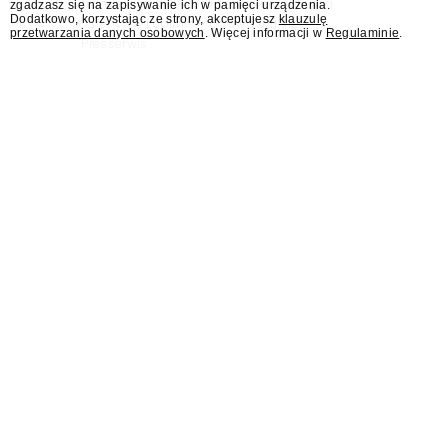
stanowisko dyrektora Teatru im. Juliusza
zgadzasz się na zapisywanie ich w pamięci urządzenia.
Dodatkowo, korzystając ze strony, akceptujesz
klauzulę
Osterwy w Lublinie – dowiedział się
przetwarzania danych osobowych
. Więcej informacji w
Regulaminie
.
"Presserwis".
Były rzecznik MSZ Łukasz
Jasina asystentem