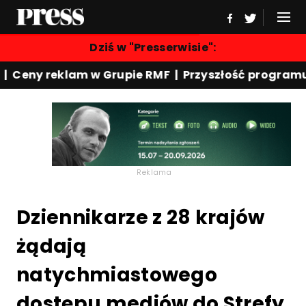
Dziś w "Presserwisie":
y reklam w Grupie RMF | Przyszłość programu "Rew
Reklama
Dziennikarze z 28 krajów
żądają
natychmiastowego
dostępu mediów do Strefy