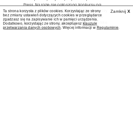
Press. Na razie nie ogłoszono konkursu na
nowego prezesa wydawnictwa. Wśród graczy
Ta strona korzysta z plików cookies. Korzystając ze strony
Zamknij
X
bez zmiany ustawień dotyczących cookies w przeglądarce
zainteresowanych przejęciem wymieniano
zgadzasz się na zapisywanie ich w pamięci urządzenia.
wcześniej Grupę ZPR Media i Wirtualną Polskę.
Dodatkowo, korzystając ze strony, akceptujesz
klauzulę
przetwarzania danych osobowych
. Więcej informacji w
Regulaminie
.