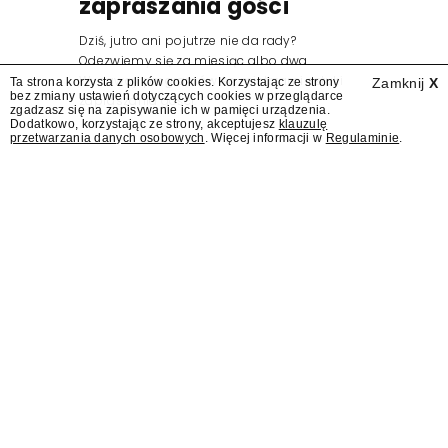
zapraszania gości
Dziś, jutro ani pojutrze nie da rady?
Odezwiemy się za miesiąc albo dwa.
Wydawcy programów są mistrzami sztuki
Ta strona korzysta z plików cookies. Korzystając ze strony
Zamknij
X
bez zmiany ustawień dotyczących cookies w przeglądarce
zapraszania gości.
zgadzasz się na zapisywanie ich w pamięci urządzenia.
Dodatkowo, korzystając ze strony, akceptujesz
klauzulę
przetwarzania danych osobowych
. Więcej informacji w
Regulaminie
.