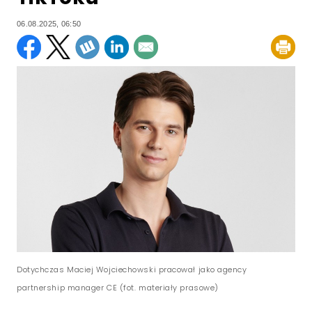
06.08.2025, 06:50
Dotychczas Maciej Wojciechowski pracował jako agency
partnership manager CE (fot. materiały prasowe)