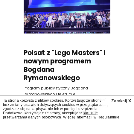
Polsat z "Lego Masters" i
nowym programem
Bogdana
Rymanowskiego
Program publicystyczny Bogdana
Rymanowskiego i teleturniej
muzyczny "Hitster. Muzyczna gra przebojów"
Ta strona korzysta z plików cookies. Korzystając ze strony
Zamknij
X
bez zmiany ustawień dotyczących cookies w przeglądarce
znajdą się wśród jesiennych nowości Polsatu.
zgadzasz się na zapisywanie ich w pamięci urządzenia.
Polsat przejmuje od TVN program "Lego
Dodatkowo, korzystając ze strony, akceptujesz
klauzulę
przetwarzania danych osobowych
. Więcej informacji w
Regulaminie
.
Masters".