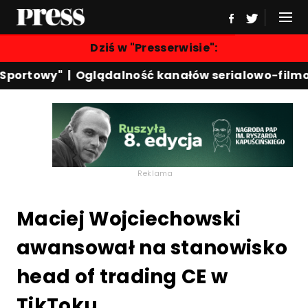
Dziś w "Presserwisie":
portowy"
|
Oglądalność kanałów serialowo-filmow
Reklama
Maciej Wojciechowski
awansował na stanowisko
head of trading CE w
TikToku