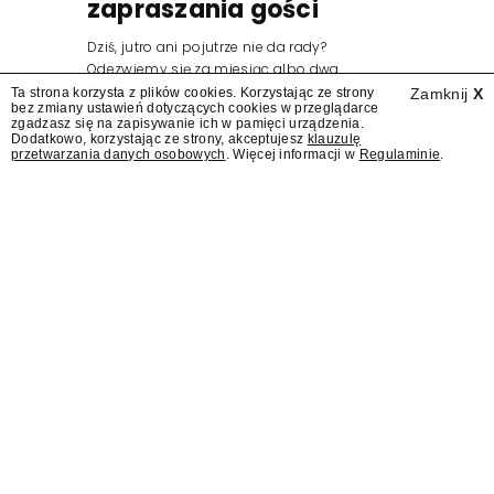
zapraszania gości
Dziś, jutro ani pojutrze nie da rady?
Odezwiemy się za miesiąc albo dwa.
Wydawcy programów są mistrzami sztuki
Ta strona korzysta z plików cookies. Korzystając ze strony
Zamknij
X
bez zmiany ustawień dotyczących cookies w przeglądarce
zapraszania gości.
zgadzasz się na zapisywanie ich w pamięci urządzenia.
Dodatkowo, korzystając ze strony, akceptujesz
klauzulę
przetwarzania danych osobowych
. Więcej informacji w
Regulaminie
.