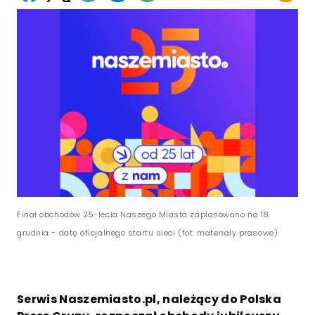
Finał obchodów 25-lecia Naszego Miasta zaplanowano na 18
grudnia - datę oficjalnego startu sieci (fot. materiały prasowe)
Serwis Naszemiasto.pl, należący do Polska