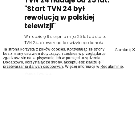
TVN 24 nadaje od 25 lat.
"Start TVN 24 był
rewolucją w polskiej
telewizji"
W niedzielę 9 sierpnia mija 25 lat od startu
TVN 24, pierwszego telewizyjnego kanału
informacyjnego w Polsce. Na ten dzień
Ta strona korzysta z plików cookies. Korzystając ze strony
Zamknij
X
bez zmiany ustawień dotyczących cookies w przeglądarce
zaplanowano finał urodzinowej trasy stacji
zgadzasz się na zapisywanie ich w pamięci urządzenia.
"Jesteśmy stąd". 25 lat TVN 24 dla Press.pl
Dodatkowo, korzystając ze strony, akceptujesz
klauzulę
przetwarzania danych osobowych
. Więcej informacji w
Regulaminie
.
podsumowują Jarosław Kuźniar, Tomasz Lis i
Marek Twaróg.