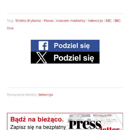
Tagi:
Wielka Brytania
|
Prawo
|
koncern medialny
|
telewizja
|
BBC
|
BBC
One
Powiązane tematy:
telewizja