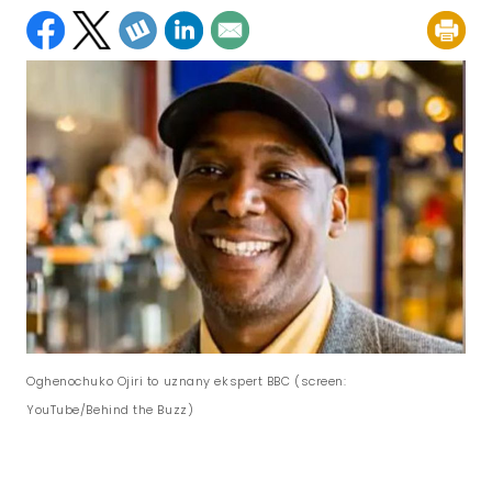
Oghenochuko Ojiri to uznany ekspert BBC (screen:
YouTube/Behind the Buzz)