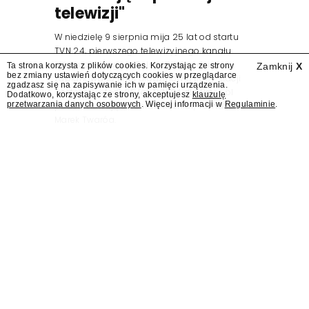
telewizji"
W niedzielę 9 sierpnia mija 25 lat od startu
TVN 24, pierwszego telewizyjnego kanału
informacyjnego w Polsce. Na ten dzień
Ta strona korzysta z plików cookies. Korzystając ze strony
Zamknij
X
bez zmiany ustawień dotyczących cookies w przeglądarce
zaplanowano finał urodzinowej trasy stacji
zgadzasz się na zapisywanie ich w pamięci urządzenia.
"Jesteśmy stąd". 25 lat TVN 24 dla Press.pl
Dodatkowo, korzystając ze strony, akceptujesz
klauzulę
przetwarzania danych osobowych
. Więcej informacji w
Regulaminie
.
podsumowują Jarosław Kuźniar, Tomasz Lis i
Marek Twaróg.