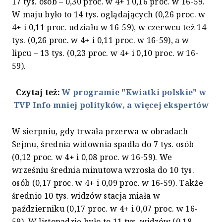
17 tys. osób – 0,30 proc. w 4+ i 0,16 proc. w 16-59.
W maju było to 14 tys. oglądających (0,26 proc. w
4+ i 0,11 proc. udziału w 16-59), w czerwcu też 14
tys. (0,26 proc. w 4+ i 0,11 proc. w 16-59), a w
lipcu – 13 tys. (0,23 proc. w 4+ i 0,10 proc. w 16-
59).
Czytaj też:
W programie "Kwiatki polskie" w
TVP Info mniej polityków, a więcej ekspertów
W sierpniu, gdy trwała przerwa w obradach
Sejmu, średnia widownia spadła do 7 tys. osób
(0,12 proc. w 4+ i 0,08 proc. w 16-59). We
wrześniu średnia minutowa wzrosła do 10 tys.
osób (0,17 proc. w 4+ i 0,09 proc. w 16-59). Także
średnio 10 tys. widzów stacja miała w
październiku (0,17 proc. w 4+ i 0,07 proc. w 16-
59). W listopadzie było to 11 tys. widzów (0,18