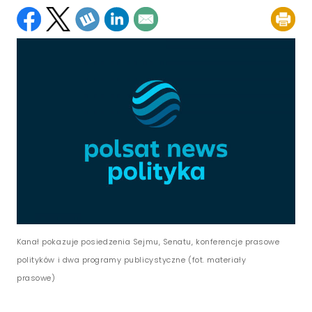
Kanał pokazuje posiedzenia Sejmu, Senatu, konferencje prasowe
polityków i dwa programy publicystyczne (fot. materiały
prasowe)