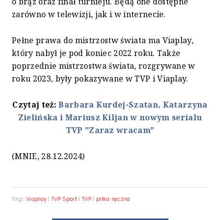
o brąz oraz finał turnieju. Będą one dostępne
zarówno w telewizji, jak i w internecie.
Pełne prawa do mistrzostw świata ma Viaplay,
który nabył je pod koniec 2022 roku. Także
poprzednie mistrzostwa świata, rozgrywane w
roku 2023, były pokazywane w TVP i Viaplay.
Czytaj też:
Barbara Kurdej-Szatan, Katarzyna
Zielińska i Mariusz Kiljan w nowym serialu
TVP "Zaraz wracam"
(MNIE, 28.12.2024)
Tagi:
Viaplay
|
TVP Sport
|
TVP
|
piłka ręczna