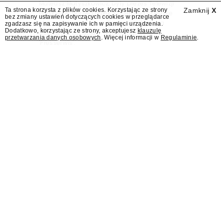
Mateusz Matyszkowicz, były prezes Telewizji
Ta strona korzysta z plików cookies. Korzystając ze strony
Zamknij
X
Polskiej, w poniedziałek 10 sierpnia obejmie
bez zmiany ustawień dotyczących cookies w przeglądarce
stanowisko dyrektora Teatru im. Juliusza
zgadzasz się na zapisywanie ich w pamięci urządzenia.
Dodatkowo, korzystając ze strony, akceptujesz
klauzulę
Osterwy w Lublinie – dowiedział się
przetwarzania danych osobowych
. Więcej informacji w
Regulaminie
.
"Presserwis".