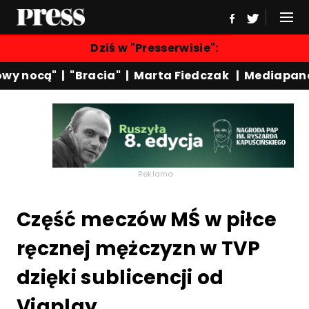
Dziś w "Presserwisie":
y nocą"
|
"Bracia"
|
Marta Fiedczak
|
Mediapanel
Reklama
Część meczów MŚ w piłce
ręcznej mężczyzn w TVP
dzięki sublicencji od
Viaplay