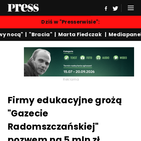
Dziś w "Presserwisie":
 nocą"
|
"Bracia"
|
Marta Fiedczak
|
Mediapanel
Reklama
Firmy edukacyjne grożą
"Gazecie
Radomszczańskiej"
pozwem na 5 mln zł.