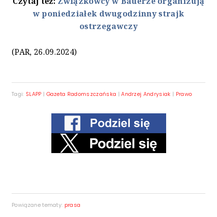
Czytaj też:
Związkowcy w Bauerze organizują
w poniedziałek dwugodzinny strajk
ostrzegawczy
(PAR, 26.09.2024)
Tagi:
SLAPP
|
Gazeta Radomszczańska
|
Andrzej Andrysiak
|
Prawo
Powiązane tematy:
prasa