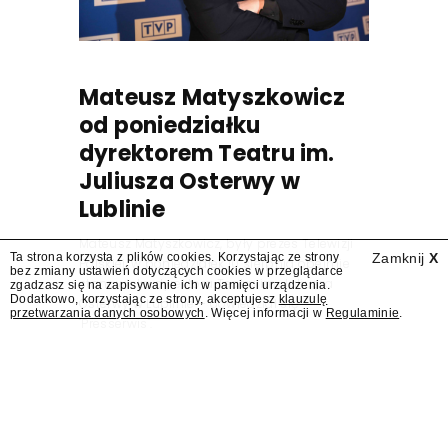
Mateusz Matyszkowicz
od poniedziałku
dyrektorem Teatru im.
Juliusza Osterwy w
Lublinie
Mateusz Matyszkowicz, były prezes Telewizji
Ta strona korzysta z plików cookies. Korzystając ze strony
Zamknij
X
Polskiej, w poniedziałek 10 sierpnia obejmie
bez zmiany ustawień dotyczących cookies w przeglądarce
stanowisko dyrektora Teatru im. Juliusza
zgadzasz się na zapisywanie ich w pamięci urządzenia.
Dodatkowo, korzystając ze strony, akceptujesz
klauzulę
Osterwy w Lublinie – dowiedział się
przetwarzania danych osobowych
. Więcej informacji w
Regulaminie
.
"Presserwis".