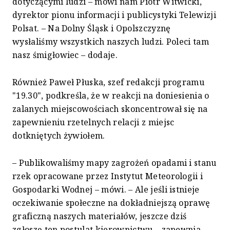
dotyczącymi ludzi – mówi nam Piotr Witwicki,
dyrektor pionu informacji i publicystyki Telewizji
Polsat. – Na Dolny Śląsk i Opolszczyznę
wysłaliśmy wszystkich naszych ludzi. Poleci tam
nasz śmigłowiec – dodaje.
Również Paweł Płuska, szef redakcji programu
"19.30", podkreśla, że w reakcji na doniesienia o
zalanych miejscowościach skoncentrował się na
zapewnieniu rzetelnych relacji z miejsc
dotkniętych żywiołem.
– Publikowaliśmy mapy zagrożeń opadami i stanu
rzek opracowane przez Instytut Meteorologii i
Gospodarki Wodnej – mówi. – Ale jeśli istnieje
oczekiwanie społeczne na dokładniejszą oprawę
graficzną naszych materiałów, jeszcze dziś
zgłoszę ten postulat kierownictwu – zapewnia.