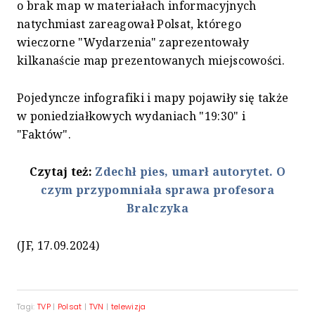
o brak map w materiałach informacyjnych
natychmiast zareagował Polsat, którego
wieczorne "Wydarzenia" zaprezentowały
kilkanaście map prezentowanych miejscowości.
Pojedyncze infografiki i mapy pojawiły się także
w poniedziałkowych wydaniach "19:30" i
"Faktów".
Czytaj też:
Zdechł pies, umarł autorytet. O
czym przypomniała sprawa profesora
Bralczyka
(JF, 17.09.2024)
Tagi:
TVP
|
Polsat
|
TVN
|
telewizja