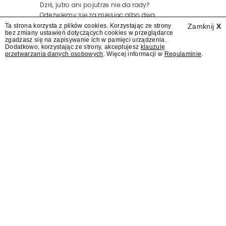
Dziś, jutro ani pojutrze nie da rady?
Odezwiemy się za miesiąc albo dwa.
Wydawcy programów są mistrzami sztuki
Ta strona korzysta z plików cookies. Korzystając ze strony
Zamknij
X
bez zmiany ustawień dotyczących cookies w przeglądarce
zapraszania gości.
zgadzasz się na zapisywanie ich w pamięci urządzenia.
Dodatkowo, korzystając ze strony, akceptujesz
klauzulę
przetwarzania danych osobowych
. Więcej informacji w
Regulaminie
.