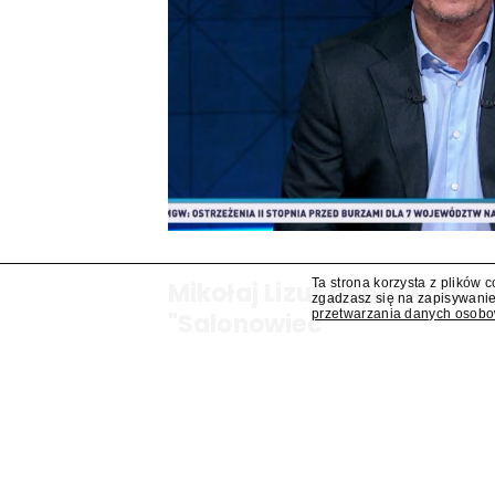
Ta strona korzysta z plików 
Mikołaj Lizut poprowadzi
zgadzasz się na zapisywanie
przetwarzania danych osob
"Salonowiec"
W jesiennej ramówce TVP Info pojawi się prog
Mikołaj Lizut – ustalił "Presserwis".