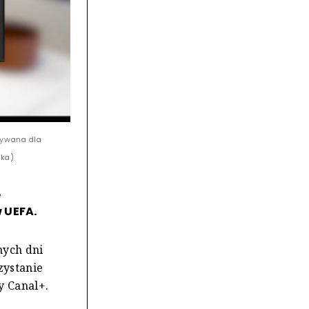
tywana dla
ska)
e
 UEFA.
nych dni
zystanie
y Canal+.