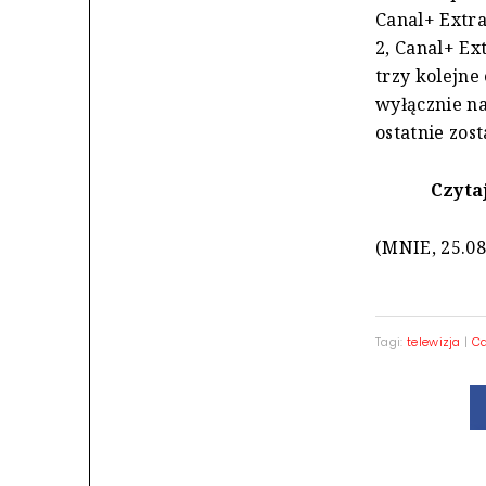
Canal+ Extr
2, Canal+ Ext
trzy kolejne
wyłącznie na
ostatnie zos
Czytaj
(MNIE, 25.08
Tagi:
telewizja
|
C