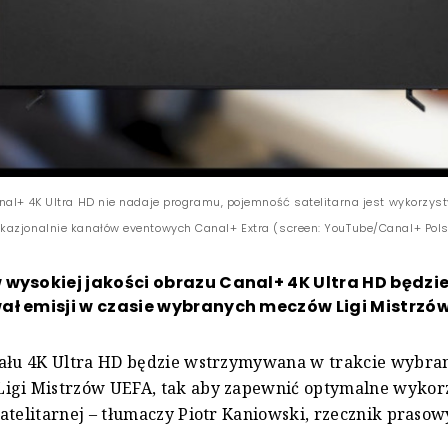
nal+ 4K Ultra HD nie nadaje programu, pojemność satelitarna jest wykorzys
azjonalnie kanałów eventowych Canal+ Extra (screen: YouTube/Canal+ Pol
wysokiej jakości obrazu Canal+ 4K Ultra HD będzi
ał emisji w czasie wybranych meczów Ligi Mistrzów
nału 4K Ultra HD będzie wstrzymywana w trakcie wybra
igi Mistrzów UEFA, tak aby zapewnić optymalne wykor
atelitarnej – tłumaczy Piotr Kaniowski, rzecznik prasow