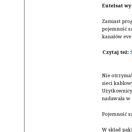
Eutelsat w
Zamiast pro
pojemność s
kanałów eve
Czytaj też:
Nie otrzymal
sieci kablow
Użytkownicy 
nadawała w t
Pojemność sa
W skład pak