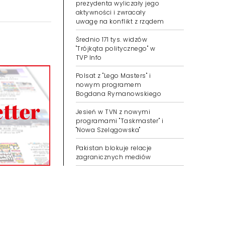
prezydenta wyliczały jego
aktywności i zwracały
uwagę na konflikt z rządem
Średnio 171 tys. widzów
"Trójkąta politycznego" w
TVP Info
Polsat z "Lego Masters" i
nowym programem
Bogdana Rymanowskiego
Jesień w TVN z nowymi
programami "Taskmaster" i
"Nowa Szelągowska"
Pakistan blokuje relacje
zagranicznych mediów