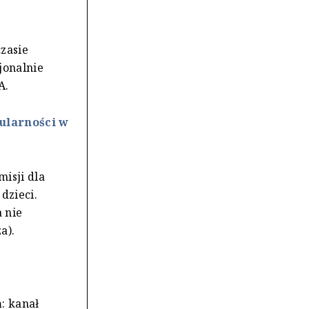
zasie
jonalnie
A.
ularności w
isji dla
dzieci.
a nie
a).
: kanał