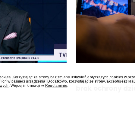
cookies. Korzystając ze strony bez zmiany ustawień dotyczących cookies w prz
 w TVP Info program
Sąd: Meta musi z
 ich w pamięci urządzenia. Dodatkowo, korzystając ze strony, akceptujesz
kla
owych
. Więcej informacji w
Regulaminie
.
brak ochrony dzi
ram "Salonowiec". Poprowadzi go
Sąd w amerykańskim stanie No
zapłacenie kolejnych 567 mln d
zagrożeniami, jakie jej platfor
nałożona na tę firmę w...