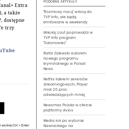
PODOBNE ARTYKUŁY
Canal+ Extra
"Rozmowy nocą" wrócą do
), a także
TVP Info, ale będą
7, dostępne
emitowane w weekendy
Te trzy
Mikołaj Lizut poprowadzi w
TVP Info program
"Salonowiec"
ouTube
Rafał Zalewski autorem
nowego programu
kryminalnego w Polsat
News
Netflix liderem serwisów
streamingowych, Player
miał 20 proc.
odwiedzających mniej
Newsmax Polska w ofercie
platformy Avios
Media rok po wyborze
Nawrockiego na
 wciśnij Ctrl + Enter