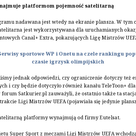
ynajmuje
platformom
pojemność satelitarną
gramu nadawana jest wtedy na ekranie plansza. W tym c
atelitarna jest wykorzystywana dla uruchamianych okaz
ntowych Canal+ Extra, pokazujących Ligę Mistrzów UEF
Serwisy sportowe WP i Onetu na czele rankingu pop
czasie igrzysk olimpijskich
iśmy jednak odpowiedzi, czy ograniczenie dotyczy też em
ych i czy będzie dotyczyło również kanału TeleToon+ dla 
forum Satkurier.pl zauważyli, że ostatnio także ta stacj
rakcie Ligi Mistrzów UEFA (pojawiała się jedynie plansz
telitarną platformy wynajmują od firmy Eutelsat.
ietu Super Sport z meczami Ligi Mistrzów UEFA wchodzą