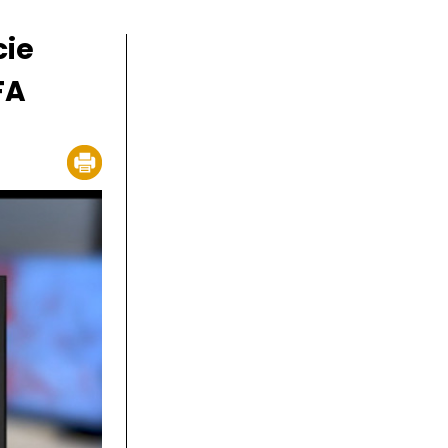
cie
FA