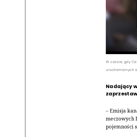
W czasie, gdy Ca
uruchamianych ok
Nadający w 
zaprzestaw
– Emisja ka
meczowych L
pojemności s