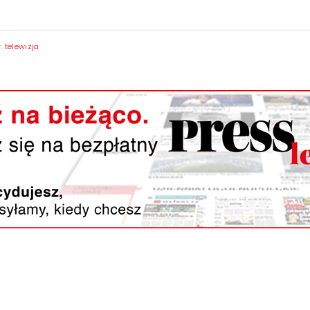
y:
telewizja