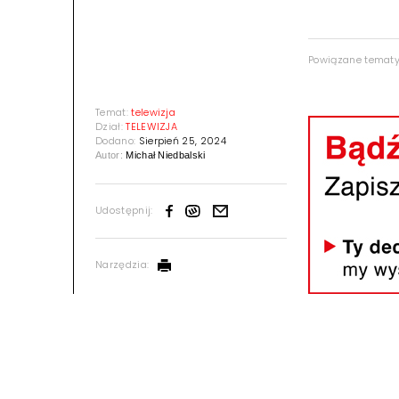
Powiązane temat
Temat:
telewizja
Dział:
TELEWIZJA
Dodano:
Sierpień 25, 2024
Autor:
Michał Niedbalski
Udostępnij:
Narzędzia: