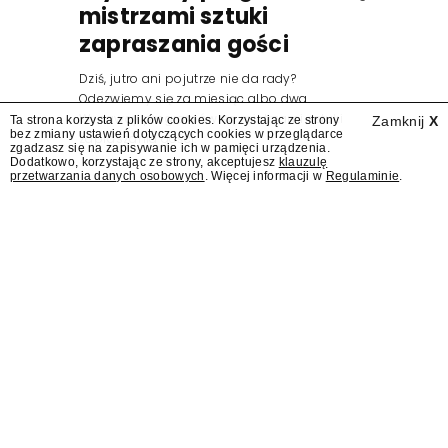
mistrzami sztuki
zapraszania gości
Dziś, jutro ani pojutrze nie da rady?
Odezwiemy się za miesiąc albo dwa.
Wydawcy programów są mistrzami sztuki
Ta strona korzysta z plików cookies. Korzystając ze strony
Zamknij
X
bez zmiany ustawień dotyczących cookies w przeglądarce
zapraszania gości.
zgadzasz się na zapisywanie ich w pamięci urządzenia.
Dodatkowo, korzystając ze strony, akceptujesz
klauzulę
przetwarzania danych osobowych
. Więcej informacji w
Regulaminie
.