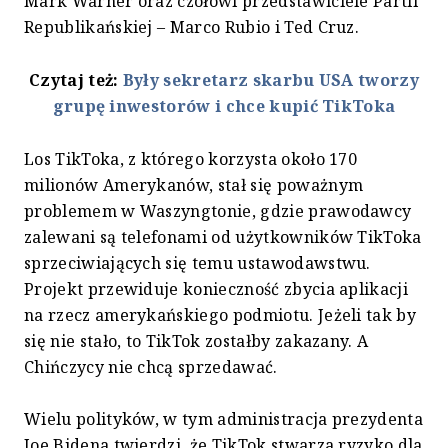
Mark Warner oraz czołowi przedstawiciele Partii
Republikańskiej – Marco Rubio i Ted Cruz.
Czytaj też:
Były sekretarz skarbu USA tworzy
grupę inwestorów i chce kupić TikToka
Los TikToka, z którego korzysta około 170
milionów Amerykanów, stał się poważnym
problemem w Waszyngtonie, gdzie prawodawcy
zalewani są telefonami od użytkowników TikToka
sprzeciwiających się temu ustawodawstwu.
Projekt przewiduje konieczność zbycia aplikacji
na rzecz amerykańskiego podmiotu. Jeżeli tak by
się nie stało, to TikTok zostałby zakazany. A
Chińczycy nie chcą sprzedawać.
Wielu polityków, w tym administracja prezydenta
Joe Bidena twierdzi, że TikTok stwarza ryzyko dla