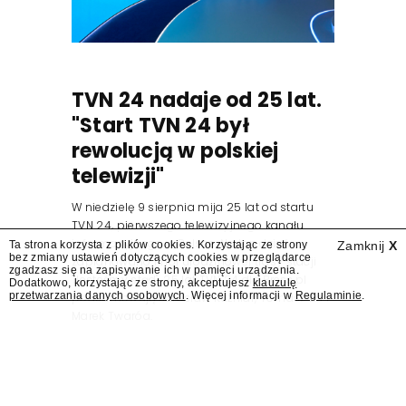
TVN 24 nadaje od 25 lat.
"Start TVN 24 był
rewolucją w polskiej
telewizji"
W niedzielę 9 sierpnia mija 25 lat od startu
TVN 24, pierwszego telewizyjnego kanału
informacyjnego w Polsce. Na ten dzień
Ta strona korzysta z plików cookies. Korzystając ze strony
Zamknij
X
bez zmiany ustawień dotyczących cookies w przeglądarce
zaplanowano finał urodzinowej trasy stacji
zgadzasz się na zapisywanie ich w pamięci urządzenia.
"Jesteśmy stąd". 25 lat TVN 24 dla Press.pl
Dodatkowo, korzystając ze strony, akceptujesz
klauzulę
przetwarzania danych osobowych
. Więcej informacji w
Regulaminie
.
podsumowują Jarosław Kuźniar, Tomasz Lis i
Marek Twaróg.