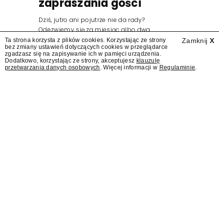
zapraszania gości
Dziś, jutro ani pojutrze nie da rady?
Odezwiemy się za miesiąc albo dwa.
Wydawcy programów są mistrzami sztuki
Ta strona korzysta z plików cookies. Korzystając ze strony
Zamknij
X
bez zmiany ustawień dotyczących cookies w przeglądarce
zapraszania gości.
zgadzasz się na zapisywanie ich w pamięci urządzenia.
Dodatkowo, korzystając ze strony, akceptujesz
klauzulę
przetwarzania danych osobowych
. Więcej informacji w
Regulaminie
.