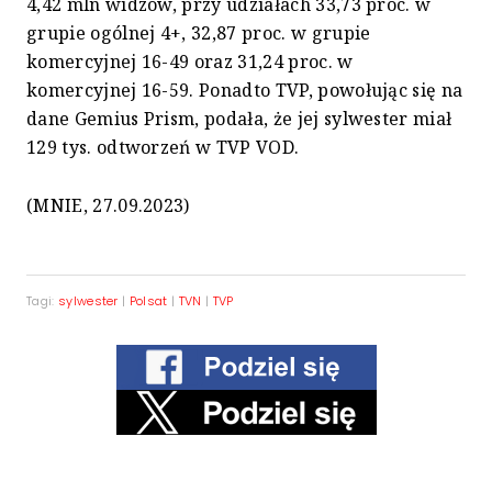
4,42 mln widzów, przy udziałach 33,73 proc. w
grupie ogólnej 4+, 32,87 proc. w grupie
komercyjnej 16-49 oraz 31,24 proc. w
komercyjnej 16-59. Ponadto TVP, powołując się na
dane Gemius Prism, podała, że jej sylwester miał
129 tys. odtworzeń w TVP VOD.
(MNIE, 27.09.2023)
Tagi:
sylwester
|
Polsat
|
TVN
|
TVP