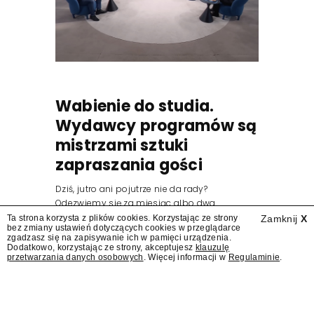
Wabienie do studia.
Wydawcy programów są
mistrzami sztuki
zapraszania gości
Dziś, jutro ani pojutrze nie da rady?
Odezwiemy się za miesiąc albo dwa.
Wydawcy programów są mistrzami sztuki
Ta strona korzysta z plików cookies. Korzystając ze strony
Zamknij
X
bez zmiany ustawień dotyczących cookies w przeglądarce
zapraszania gości.
zgadzasz się na zapisywanie ich w pamięci urządzenia.
Dodatkowo, korzystając ze strony, akceptujesz
klauzulę
przetwarzania danych osobowych
. Więcej informacji w
Regulaminie
.