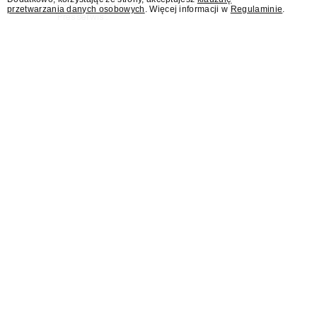
Osterwy w Lublinie – dowiedział się
przetwarzania danych osobowych
. Więcej informacji w
Regulaminie
.
"Presserwis".
Były rzecznik MSZ Łukasz
Jasina asystentem