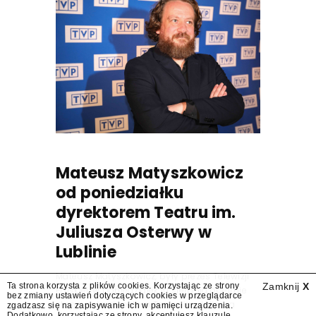
Mateusz Matyszkowicz
od poniedziałku
dyrektorem Teatru im.
Juliusza Osterwy w
Lublinie
Mateusz Matyszkowicz, były prezes Telewizji
Ta strona korzysta z plików cookies. Korzystając ze strony
Zamknij
X
Polskiej, w poniedziałek 10 sierpnia obejmie
bez zmiany ustawień dotyczących cookies w przeglądarce
stanowisko dyrektora Teatru im. Juliusza
zgadzasz się na zapisywanie ich w pamięci urządzenia.
Dodatkowo, korzystając ze strony, akceptujesz
klauzulę