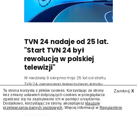
TVN 24 nadaje od 25 lat.
"Start TVN 24 był
rewolucją w polskiej
telewizji"
W niedzielę 9 sierpnia mija 25 lat od startu
TVN 24, pierwszego telewizyjnego kanału
informacyjnego w Polsce. Na ten dzień
Ta strona korzysta z plików cookies. Korzystając ze strony
Zamknij
X
bez zmiany ustawień dotyczących cookies w przeglądarce
zaplanowano finał urodzinowej trasy stacji
zgadzasz się na zapisywanie ich w pamięci urządzenia.
"Jesteśmy stąd". 25 lat TVN 24 dla Press.pl
Dodatkowo, korzystając ze strony, akceptujesz
klauzulę
przetwarzania danych osobowych
. Więcej informacji w
Regulaminie
.
podsumowują Jarosław Kuźniar, Tomasz Lis i
Marek Twaróg.