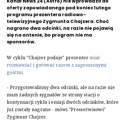
Kanał News 24 (Astro) nie wprowadził do
oferty zapowiadanego pod koniec lutego
programu prezentera radiowo-
telewizyjnego Zygmunta Chajzera. Choć
nagrano dwa odcinki, na razie nie pojawią
się na antenie, bo program nie ma
sponsorów.
W cyklu "Chajzer podaje" prezenter
miał
rozmawiać i gotować razem z zaproszonymi
gośćmi
.
- Przygotowaliśmy dwa odcinki, ale na razie nie
mam żadnych sygnałów ze strony stacji o
kontynuacji cyklu i emisji dwóch odcinków, które
już zostały nagrane - mówi "Presserwisowi"
Zygmunt Chajzer.