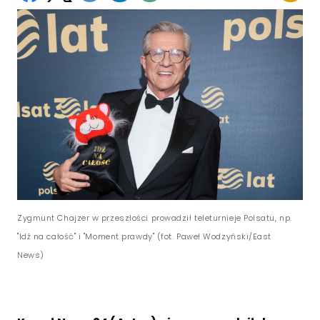
Zygmunt Chajzer w przeszłości prowadził teleturnieje Polsatu, np.
"Idź na całość" i "Moment prawdy" (fot. Paweł Wodzyński/East
News)