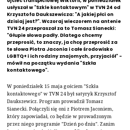
ojciec transpłciowej Wiktorii, w poniedziałek
usłyszał w "Szkle kontaktowym" w TVN 24 od
Krzysztofa Daukszewicza: "A jakiej płci on
dzisiaj jest?". Wczoraj wieczorem na antenie
TVN 24 przepraszał za to Tomasz Sianecki:
"Głupie słowa padły. Dlatego chcemy
przeprosić, to znaczy, ja chcę przeprosić za
te słowa Piotra Jaconia i całe środowisko
LGBTQ+ i ich rodziny znajomych, przyjaciół" -
mówił na początku wydania "Szkła
kontaktowego".
W poniedziałek 15 maja gościem "Szkła
kontaktowego" w TVN 24 był satyryk Krzysztof
Daukszewicz. Program prowadził Tomasz
Sianecki. Połączyli się oni z Piotrem Jaconiem,
który zapowiadał, co będzie w prowadzonym
przez niego programie "Dzień po dniu". Zanim