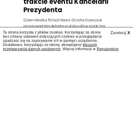
trakcie eventu Kancelarii
Prezydenta
Dziennikarka Polsat News Dorota Gawryluk
poprowadziła debatę publicystów podczas
zorganizowanego przez Kancelarię
Ta strona korzysta z plików cookies. Korzystając ze strony
Zamknij
X
bez zmiany ustawień dotyczących cookies w przeglądarce
Prezydenta wydarzenia z okazji pierwszej
zgadzasz się na zapisywanie ich w pamięci urządzenia.
rocznicy zaprzysiężenia Karola Nawrockiego
Dodatkowo, korzystając ze strony, akceptujesz
klauzulę
przetwarzania danych osobowych
. Więcej informacji w
Regulaminie
.
na prezydenta.