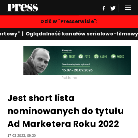
Dziś w "Presserwisie":
towy"
|
Oglądalność kanałów serialowo-filmowych
Reklama
Jest short lista
nominowanych do tytułu
Ad Marketera Roku 2022
17.03.2023, 09:30