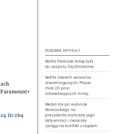
PODOBNE ARTYKUŁY
Marta Fiedczak dołączyła
do zespołu SkyShowtime
Netflix liderem serwisów
streamingowych, Player
dach
miał 20 proc.
9; Paramount+
odwiedzających mniej
Media rok po wyborze
Nawrockiego na
zą liczbą
prezydenta wyliczały jego
aktywności i zwracały
uwagę na konflikt z rządem