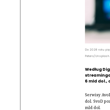
Do 2028 roku pię
Peters/Unsplash
Według Digi
streamingo
6 mld dol.,
Serwisy AvoD
dol. SvoD po
mld dol.