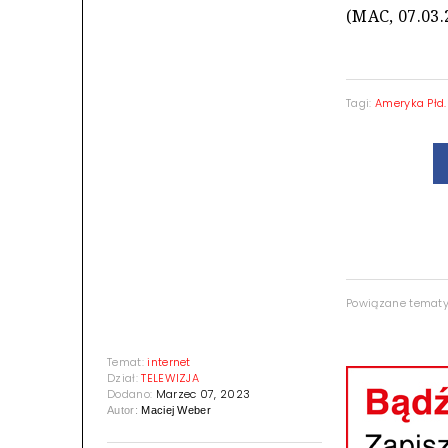
(MAC, 07.03.
Tagi:
Ameryka Płd.
Powiązane temat
Temat:
internet
Dział:
TELEWIZJA
Dodano:
Marzec 07, 2023
Autor:
Maciej Weber