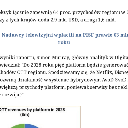
eksyk łącznie zapewnią 64 proc. przychodów regionu w 2
y z tych krajów doda 2,9 mld USD, a drugi 1,6 mld.
:
Nadawcy telewizyjni wpłacili na PISF prawie 63 mln
roku
yniki raportu, Simon Murray, główny analityk w Digita
wiedział: "Do 2028 roku pięć platform będzie generowa
chodów OTT regionu. Spodziewamy się, że Netflix, Disne
ozwiną działalność w systemie hybrydowym AvoD-SvoD.
większą przychody platform, ponieważ serwisy bez rek
ę rozwijać".