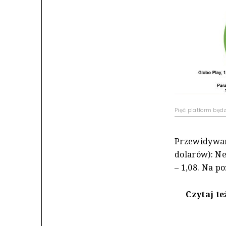
Pięć platform będ
Przewidywan
dolarów): Net
– 1,08. Na p
Czytaj te