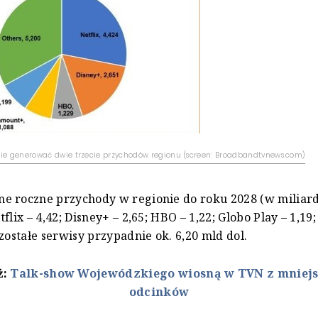
zie generować dwie trzecie przychodów regionu (screen: Broadbandtvnews.com)
e roczne przychody w regionie do roku 2028 (w miliar
flix – 4,42; Disney+ – 2,65; HBO – 1,22; Globo Play – 1,1
ozostałe serwisy przypadnie ok. 6,20 mld dol.
ż:
Talk-show Wojewódzkiego wiosną w TVN z mniejs
odcinków