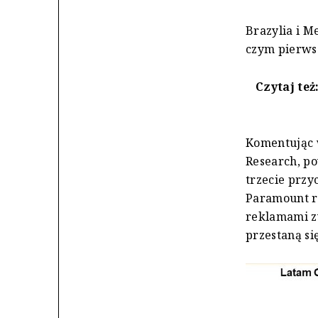
Brazylia i M
czym pierwsz
Czytaj też
Komentując w
Research, po
trzecie przy
Paramount r
reklamami z
przestaną si