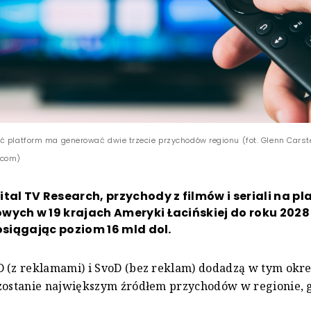
ć platform ma generować dwie trzecie przychodów regionu (fot. Glenn Cars
.com)
tal TV Research, przychody z filmów i seriali na p
wych w 19 krajach Ameryki Łacińskiej do roku 2028
 osiągając poziom 16 mld dol.
 (z reklamami) i SvoD (bez reklam) dodadzą w tym okre
zostanie największym źródłem przychodów w regionie, 