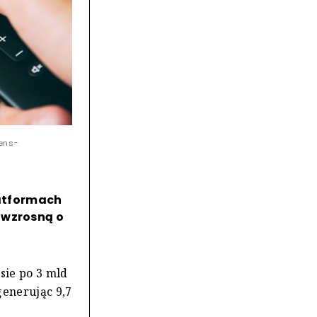
tens-
latformach
 wzrosną o
sie po 3 mld
generując 9,7