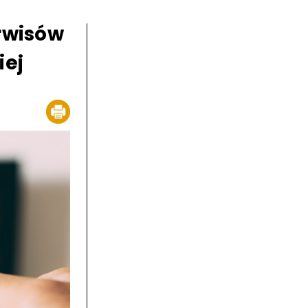
rwisów
iej