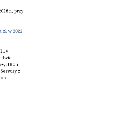
028 r., przy
 zł w 2022
l TV
ć dwie
y+, HBO i
 Serwisy z
lam