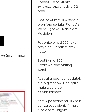
SpaceX Elona Muska
zwiększa przychody o 92
proc.
SkyShowtime: 10 września
premiera serialu "Pionek" z
Marią Dębską i Maciejem
Musiałem
Patronite.pl w 2025 roku
przyniósł 1,2 mln zł zysku
netto
 wciśnij Ctrl + Enter
Spotify ma 300 mln
użytkowników płatnej
wersji
Australia podnosi podatek
dla big techów. Pieniądze
mają wspierać
dziennikarstwo
Netflix pozwany na 105 mln
dol. za zagubienie filmu z
Nicolasem Cagem