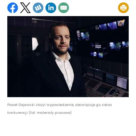
Paweł Gajewski złożył wypowiedzenie, obowiązuje go zakaz
konkurencji (fot. materiały prasowe)