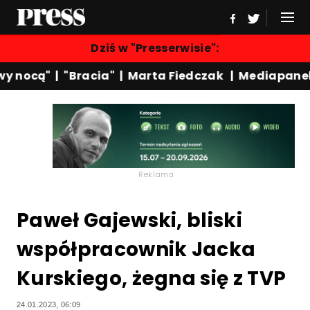
Dziś w "Presserwisie":
 nocą"
|
"Bracia"
|
Marta Fiedczak
|
Mediapanel
Reklama
Paweł Gajewski, bliski
współpracownik Jacka
Kurskiego, żegna się z TVP
24.01.2023, 06:09