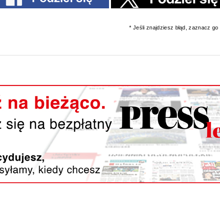
* Jeśli znajdziesz błąd, zaznacz go i