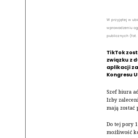
W przyjętej w ub
wprowadzeniu ogó
publicznych (fot
TikTok zos
związku z d
aplikacji z
Kongresu U
Szef biura a
Izby zalecen
mają zostać p
Do tej pory 
możliwość ko