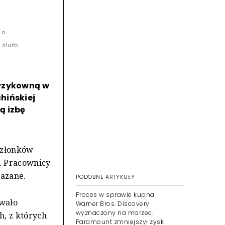
 o
 służb
ryzykowną w
hińskiej
ą izbę
 członków
. Pracownicy
kazane.
PODOBNE ARTYKUŁY
owało
Proces w sprawie kupna
Warner Bros. Discovery
h, z których
wyznaczony na marzec.