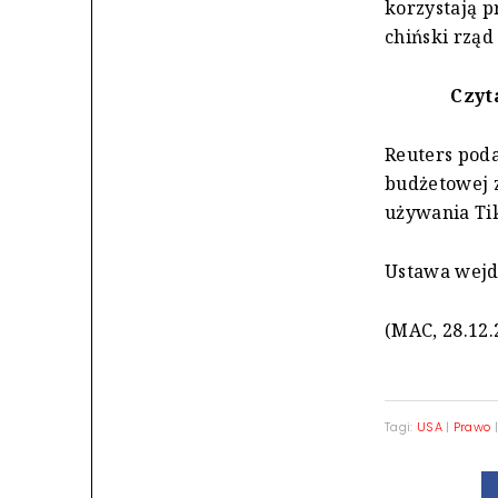
korzystają p
chiński rzą
Czyt
Reuters poda
budżetowej 
używania Tik
Ustawa wejdz
(MAC, 28.12.
Tagi:
USA
|
Prawo