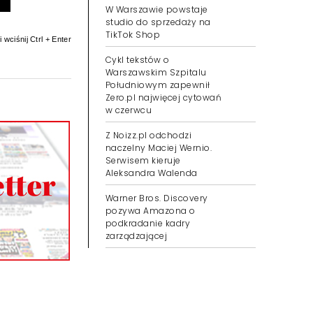
W Warszawie powstaje
studio do sprzedaży na
 wciśnij Ctrl + Enter
TikTok Shop
Cykl tekstów o
Warszawskim Szpitalu
Południowym zapewnił
Zero.pl najwięcej cytowań
w czerwcu
Z Noizz.pl odchodzi
naczelny Maciej Wernio.
Serwisem kieruje
Aleksandra Walenda
Warner Bros. Discovery
pozywa Amazona o
podkradanie kadry
zarządzającej