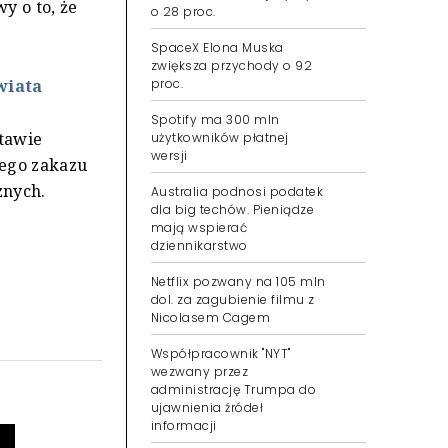
y o to, że
Paramount zmniejszył zysk
o 28 proc.
SpaceX Elona Muska
wiata
zwiększa przychody o 92
proc.
stawie
Spotify ma 300 mln
użytkowników płatnej
wego zakazu
wersji
znych.
Australia podnosi podatek
dla big techów. Pieniądze
mają wspierać
dziennikarstwo
Netflix pozwany na 105 mln
dol. za zagubienie filmu z
Nicolasem Cagem
Współpracownik "NYT"
wezwany przez
administrację Trumpa do
ujawnienia źródeł
informacji