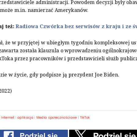
rzedstawiciele administracji. Powodem decyzji były obaw
d może m.in. namierzać Amerykanów.
aj też:
Radiowa Czwórka bez serwisów z kraju i ze ś
ł, że w przyjętej w ubiegłym tygodniu kompleksowej u
zawarta została klauzula o wprowadzeniu ogólnokrajo
Toka przez pracowników i przedstawicieli służb public
ie w życie, gdy podpisze ją prezydent Joe Biden.
2022)
|
Internet
|
aplikacja
|
Media społecznościowe
|
TikTok