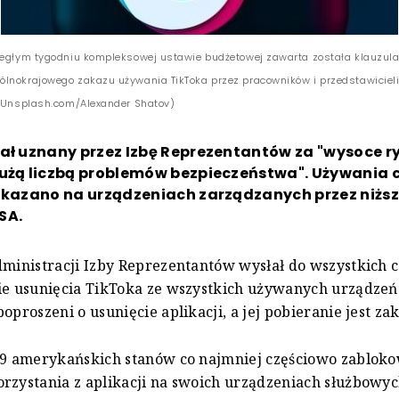
iegłym tygodniu kompleksowej ustawie budżetowej zawarta została klauzula
lnokrajowego zakazu używania TikToka przez pracowników i przedstawicieli
. Unsplash.com/Alexander Shatov)
tał uznany przez Izbę Reprezentantów za "wysoce 
użą liczbą problemów bezpieczeństwa". Używania c
akazano na urządzeniach zarządzanych przez niższ
SA.
dministracji Izby Reprezentantów wysłał do wszystkich
ie usunięcia TikToka ze wszystkich używanych urządzeń
oproszeni o usunięcie aplikacji, a jej pobieranie jest za
19 amerykańskich stanów co najmniej częściowo zablok
rzystania z aplikacji na swoich urządzeniach służbowyc