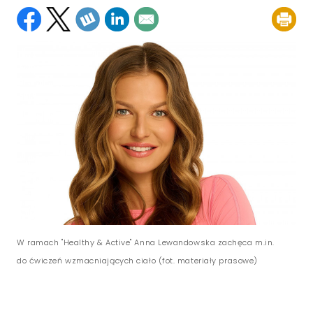
W ramach "Healthy & Active" Anna Lewandowska zachęca m.in.
do ćwiczeń wzmacniających ciało (fot. materiały prasowe)