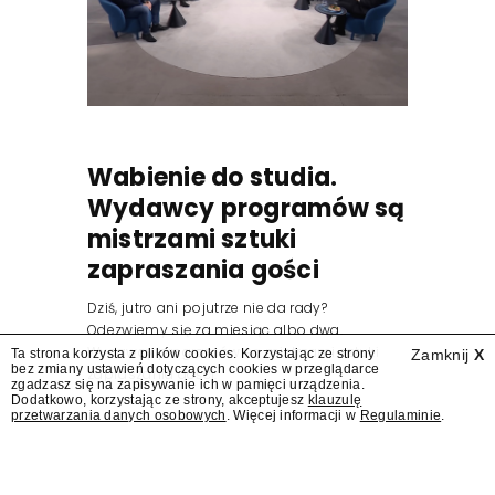
Wabienie do studia.
Wydawcy programów są
mistrzami sztuki
zapraszania gości
Dziś, jutro ani pojutrze nie da rady?
Odezwiemy się za miesiąc albo dwa.
Wydawcy programów są mistrzami sztuki
Ta strona korzysta z plików cookies. Korzystając ze strony
Zamknij
X
bez zmiany ustawień dotyczących cookies w przeglądarce
zapraszania gości.
zgadzasz się na zapisywanie ich w pamięci urządzenia.
Dodatkowo, korzystając ze strony, akceptujesz
klauzulę
przetwarzania danych osobowych
. Więcej informacji w
Regulaminie
.