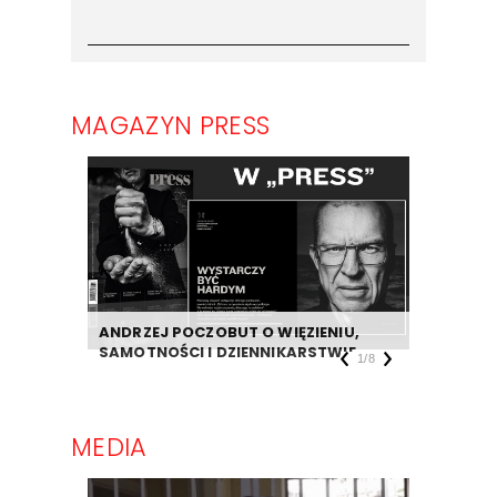
MAGAZYN PRESS
ANDRZEJ POCZOBUT O WIĘZIENIU,
DZIENNIK
SAMOTNOŚCI I DZIENNIKARSTWIE
TAKIEJ F
1
/
8
MEDIA