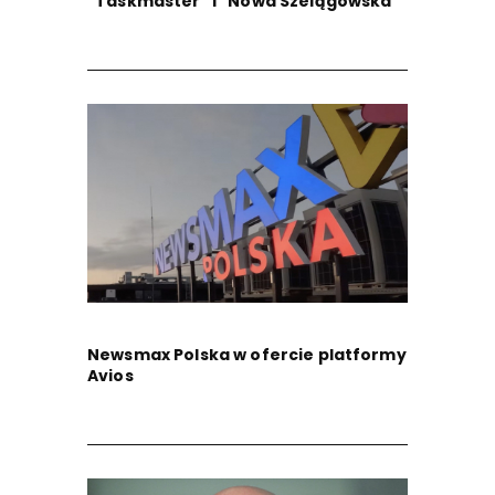
"Taskmaster" i "Nowa Szelągowska"
Newsmax Polska w ofercie platformy
Avios