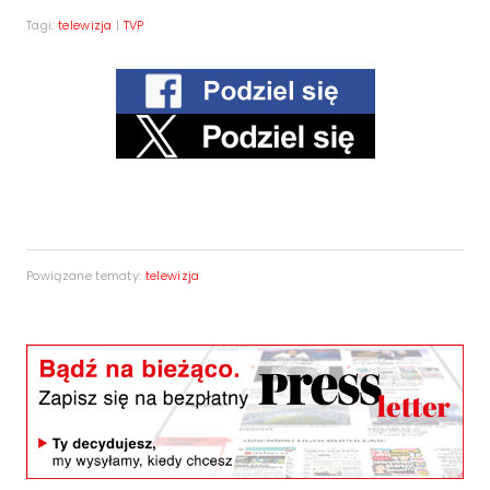
Tagi:
telewizja
|
TVP
Powiązane tematy:
telewizja