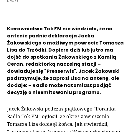
News)
Kierownictwo Tok FM nie wiedziało, że na
antenie padnie deklaracja Jacka
Żakowskiego o możliwym powrocie Tomasza
Lisa do Trzódki. Dopiero dziś lub jutro ma
dojść do spotkania Żakowskiego z Kamilą
Ceran, redaktorką naczelną stacji –
dowiaduje się "Presserwis". Jacek Żakowski
podtrzymuje, że zaprosi Lisa na antenę, ale
dodaje: – Radio może natomiast podjąć
decyzję o nieemitowaniu programu.
Jacek Żakowski podczas piątkowego "Poranka
Radia Tok FM" ogłosił, że okres zawieszenia
Tomasza Lisa dobiegł końca. Jak stwierdził,
"rozmowa Lisa z Agnieszką Wiśniewską stanowi