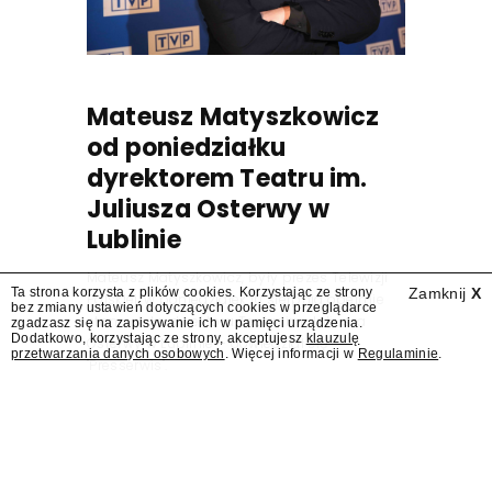
Mateusz Matyszkowicz
od poniedziałku
dyrektorem Teatru im.
Juliusza Osterwy w
Lublinie
Mateusz Matyszkowicz, były prezes Telewizji
Ta strona korzysta z plików cookies. Korzystając ze strony
Zamknij
X
Polskiej, w poniedziałek 10 sierpnia obejmie
bez zmiany ustawień dotyczących cookies w przeglądarce
stanowisko dyrektora Teatru im. Juliusza
zgadzasz się na zapisywanie ich w pamięci urządzenia.
Dodatkowo, korzystając ze strony, akceptujesz
klauzulę
Osterwy w Lublinie – dowiedział się
przetwarzania danych osobowych
. Więcej informacji w
Regulaminie
.
"Presserwis".