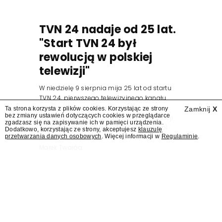
TVN 24 nadaje od 25 lat.
"Start TVN 24 był
rewolucją w polskiej
telewizji"
W niedzielę 9 sierpnia mija 25 lat od startu
TVN 24, pierwszego telewizyjnego kanału
informacyjnego w Polsce. Na ten dzień
Ta strona korzysta z plików cookies. Korzystając ze strony
Zamknij
X
bez zmiany ustawień dotyczących cookies w przeglądarce
zaplanowano finał urodzinowej trasy stacji
zgadzasz się na zapisywanie ich w pamięci urządzenia.
"Jesteśmy stąd". 25 lat TVN 24 dla Press.pl
Dodatkowo, korzystając ze strony, akceptujesz
klauzulę
przetwarzania danych osobowych
. Więcej informacji w
Regulaminie
.
podsumowują Jarosław Kuźniar, Tomasz Lis i
Marek Twaróg.