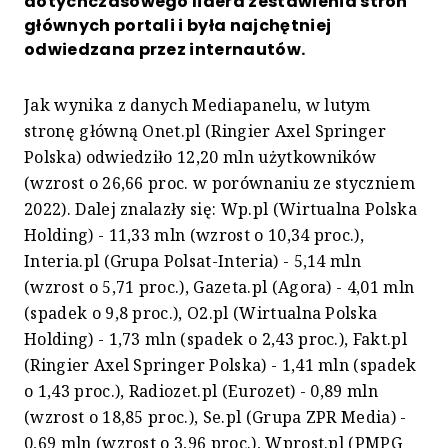
dotychczasowego lidera zestawienia stron
głównych portali i była najchętniej
odwiedzana przez internautów.
Jak wynika z danych Mediapanelu, w lutym
stronę główną Onet.pl (Ringier Axel Springer
Polska) odwiedziło 12,20 mln użytkowników
(wzrost o 26,66 proc. w porównaniu ze styczniem
2022). Dalej znalazły się: Wp.pl (Wirtualna Polska
Holding) - 11,33 mln (wzrost o 10,34 proc.),
Interia.pl (Grupa Polsat-Interia) - 5,14 mln
(wzrost o 5,71 proc.), Gazeta.pl (Agora) - 4,01 mln
(spadek o 9,8 proc.), O2.pl (Wirtualna Polska
Holding) - 1,73 mln (spadek o 2,43 proc.), Fakt.pl
(Ringier Axel Springer Polska) - 1,41 mln (spadek
o 1,43 proc.), Radiozet.pl (Eurozet) - 0,89 mln
(wzrost o 18,85 proc.), Se.pl (Grupa ZPR Media) -
0,69 mln (wzrost o 3,96 proc.), Wprost.pl (PMPG