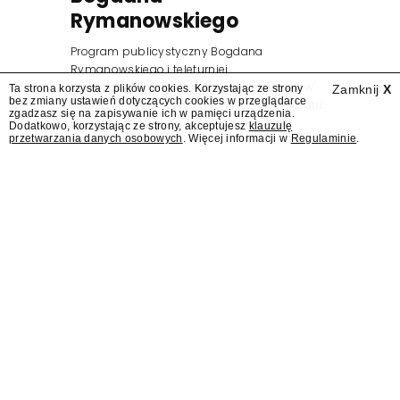
Rymanowskiego
Program publicystyczny Bogdana
Rymanowskiego i teleturniej
muzyczny "Hitster. Muzyczna gra przebojów"
Ta strona korzysta z plików cookies. Korzystając ze strony
Zamknij
X
bez zmiany ustawień dotyczących cookies w przeglądarce
znajdą się wśród jesiennych nowości Polsatu.
zgadzasz się na zapisywanie ich w pamięci urządzenia.
Polsat przejmuje od TVN program "Lego
Dodatkowo, korzystając ze strony, akceptujesz
klauzulę
przetwarzania danych osobowych
. Więcej informacji w
Regulaminie
.
Masters".