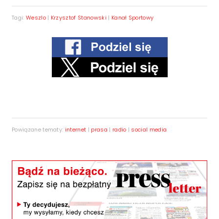
Tagi:
Weszlo
|
Krzysztof Stanowski
|
Kanał Sportowy
Powiązane tematy:
internet
|
prasa
|
radio
|
social media