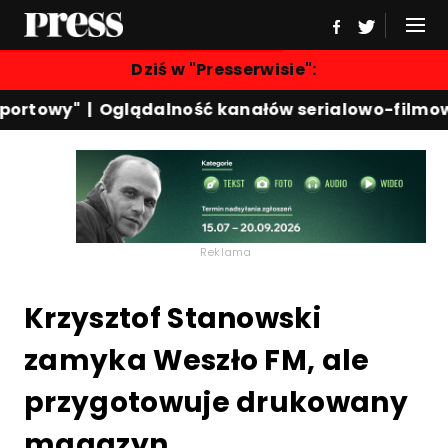
Dziś w "Presserwisie":
ortowy"
|
Oglądalność kanałów serialowo-filmowy
Reklama
Krzysztof Stanowski
zamyka Weszło FM, ale
przygotowuje drukowany
magazyn