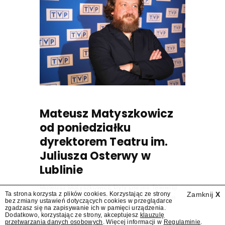
Mateusz Matyszkowicz
od poniedziałku
dyrektorem Teatru im.
Juliusza Osterwy w
Lublinie
Mateusz Matyszkowicz, były prezes Telewizji
Ta strona korzysta z plików cookies. Korzystając ze strony
Zamknij
X
Polskiej, w poniedziałek 10 sierpnia obejmie
bez zmiany ustawień dotyczących cookies w przeglądarce
stanowisko dyrektora Teatru im. Juliusza
zgadzasz się na zapisywanie ich w pamięci urządzenia.
Dodatkowo, korzystając ze strony, akceptujesz
klauzulę
Osterwy w Lublinie – dowiedział się
przetwarzania danych osobowych
. Więcej informacji w
Regulaminie
.