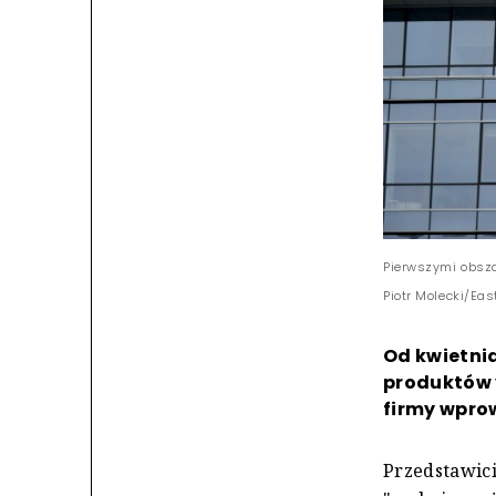
Pierwszymi obsza
Piotr Molecki/Ea
Od kwietni
produktów v
firmy wpro
Przedstawici