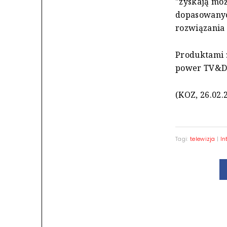
"zyskają moż
dopasowanyc
rozwiązania 
Produktami z
power TV&Dig
(KOZ, 26.02.
Tagi:
telewizja
|
In