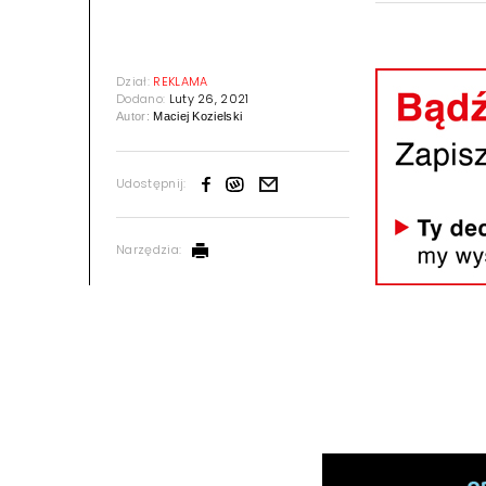
Dział:
REKLAMA
Dodano:
Luty 26, 2021
Autor:
Maciej Kozielski
Udostępnij:
Narzędzia: