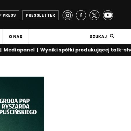
P PRESS
PRESSLETTER
O NAS
SZUKAJ
ediapanel
|
Wyniki spółki produkującej talk-show 