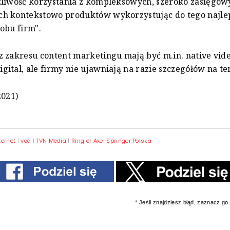
liwość korzystania z kompleksowych, szeroko zasięgow
h kontekstowo produktów wykorzystując do tego najle
obu firm".
 zakresu content marketingu mają być m.in. native vide
ital, ale firmy nie ujawniają na razie szczegółów na te
2021)
ternet
|
vod
|
TVN Media
|
Ringier Axel Springer Polska
* Jeśli znajdziesz błąd, zaznacz go i