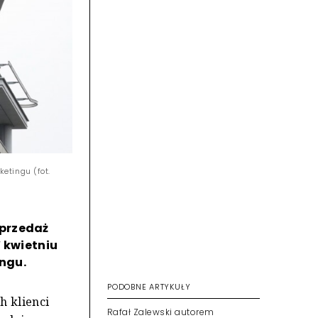
etingu (fot.
sprzedaż
W kwietniu
ngu.
PODOBNE ARTYKUŁY
h klienci
Rafał Zalewski autorem