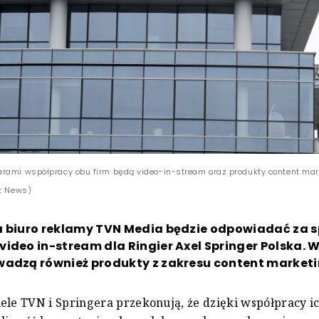
rami współpracy obu firm będą video-in-stream oraz produkty content mark
st News)
a biuro reklamy TVN Media będzie odpowiadać za 
ideo in-stream dla Ringier Axel Springer Polska. 
wadzą również produkty z zakresu content marketi
ele TVN i Springera przekonują, że dzięki współpracy ic