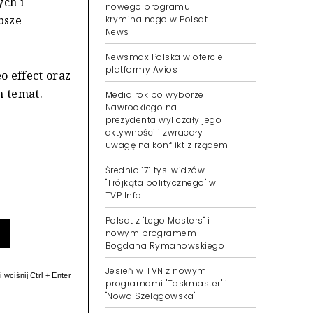
ych i
nowego programu
psze
kryminalnego w Polsat
News
Newsmax Polska w ofercie
platformy Avios
o effect oraz
n temat.
Media rok po wyborze
Nawrockiego na
prezydenta wyliczały jego
aktywności i zwracały
uwagę na konflikt z rządem
Średnio 171 tys. widzów
"Trójkąta politycznego" w
TVP Info
Polsat z "Lego Masters" i
nowym programem
Bogdana Rymanowskiego
Jesień w TVN z nowymi
 wciśnij Ctrl + Enter
programami "Taskmaster" i
"Nowa Szelągowska"