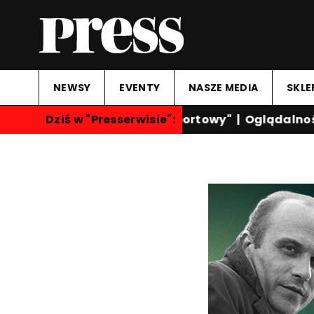
NEWSY
EVENTY
NASZE MEDIA
SKLE
Dziś w "Presserwisie":
"Przegląd Sportowy"
|
Oglądalność 