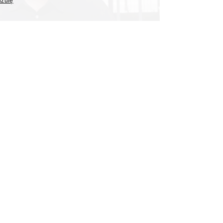
uzulę
autorem nowego programu
Polsat News
rter "Interwencji" Polsatu, poprowadzi nowy program