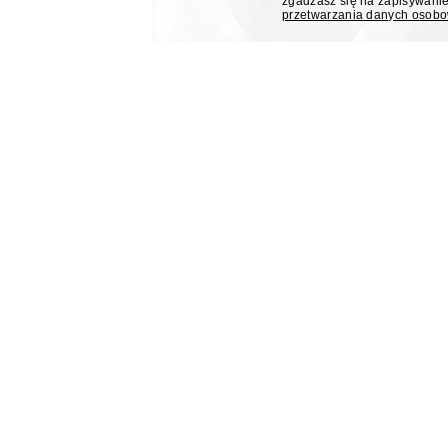
zgadzasz się na zapisywanie
przetwarzania danych osob
Dorota Gawryluk poprowa
trakcie eventu Kancelarii
Dziennikarka Polsat News Dorota Gawryluk po
podczas zorganizowanego przez Kancelarię Pre
pierwszej rocznicy zaprzysiężenia Karola Nawr