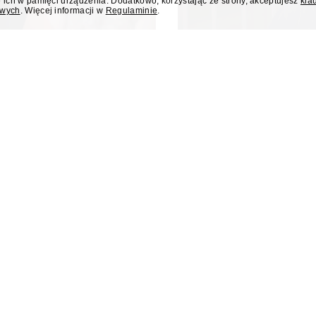
 ich w pamięci urządzenia. Dodatkowo, korzystając ze strony, akceptujesz
kla
owych
. Więcej informacji w
Regulaminie
.
dziła debatę w
Rafał Zalewski 
 Prezydenta
kryminalnego w 
prowadziła debatę publicystów
Rafał Zalewski, wieloletni repo
zydenta wydarzenia z okazji
w Polsat News.
ockiego na prezydenta.