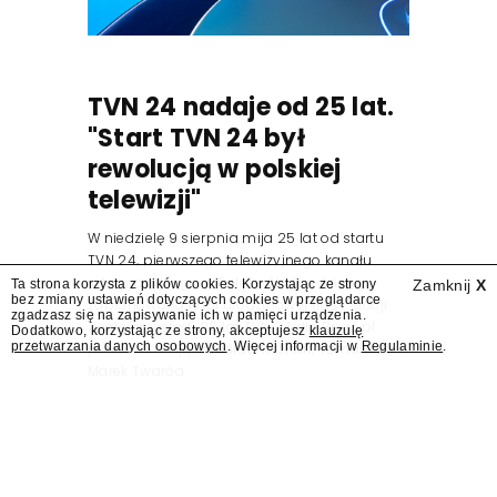
TVN 24 nadaje od 25 lat.
"Start TVN 24 był
rewolucją w polskiej
telewizji"
W niedzielę 9 sierpnia mija 25 lat od startu
TVN 24, pierwszego telewizyjnego kanału
informacyjnego w Polsce. Na ten dzień
Ta strona korzysta z plików cookies. Korzystając ze strony
Zamknij
X
bez zmiany ustawień dotyczących cookies w przeglądarce
zaplanowano finał urodzinowej trasy stacji
zgadzasz się na zapisywanie ich w pamięci urządzenia.
"Jesteśmy stąd". 25 lat TVN 24 dla Press.pl
Dodatkowo, korzystając ze strony, akceptujesz
klauzulę
przetwarzania danych osobowych
. Więcej informacji w
Regulaminie
.
podsumowują Jarosław Kuźniar, Tomasz Lis i
Marek Twaróg.