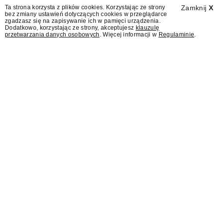
Wydawcy programów są mistrzami sztuki
Ta strona korzysta z plików cookies. Korzystając ze strony
Zamknij
X
bez zmiany ustawień dotyczących cookies w przeglądarce
zapraszania gości.
zgadzasz się na zapisywanie ich w pamięci urządzenia.
Dodatkowo, korzystając ze strony, akceptujesz
klauzulę
przetwarzania danych osobowych
. Więcej informacji w
Regulaminie
.