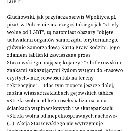
LGBT".
Głuchowski, jak przytacza serwis Wpolityce.pl,
pisał, w Polsce nie ma czegoś takiego jak "strefy
wolne od LGBT", są natomiast obszary "objęte
uchwałami organów samorządu terytorialnego,
głównie Samorządową Kartą Praw Rodzin". Jego
zdaniem tabliczki zawieszane przez
Staszewskiego mają się kojarzyć "z hitlerowskimi
znakami zakazującymi Żydom wstępu do »rasowo
czystych« miejscowości lub na tereny
rekreacyjne". "Idąc tym tropem jeszcze dalej,
można wieszać na klubach gejowskich tablice
»Strefa wolna od heteroseksualizmu«, a na
ściankach wspinaczkowych i w skateparkach:
»Strefa wolna od niepełnosprawnych ruchowo«
(...). Akcja Staszewskiego nie wytrzymuje
logicznego rozbioru i zakrawa na absurd. Ale czy