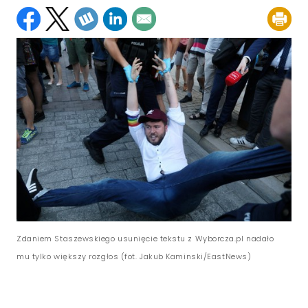
Zdaniem Staszewskiego usunięcie tekstu z Wyborcza.pl nadało
mu tylko większy rozgłos (fot. Jakub Kaminski/EastNews)