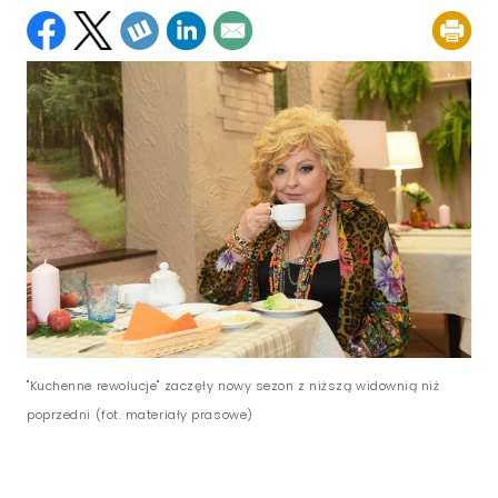
"Kuchenne rewolucje" zaczęły nowy sezon z niższą widownią niż
poprzedni (fot. materiały prasowe)