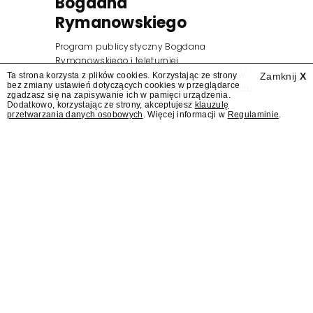
Bogdana
Rymanowskiego
Program publicystyczny Bogdana
Rymanowskiego i teleturniej
muzyczny "Hitster. Muzyczna gra przebojów"
Ta strona korzysta z plików cookies. Korzystając ze strony
Zamknij
X
bez zmiany ustawień dotyczących cookies w przeglądarce
znajdą się wśród jesiennych nowości Polsatu.
zgadzasz się na zapisywanie ich w pamięci urządzenia.
Polsat przejmuje od TVN program "Lego
Dodatkowo, korzystając ze strony, akceptujesz
klauzulę
przetwarzania danych osobowych
. Więcej informacji w
Regulaminie
.
Masters".