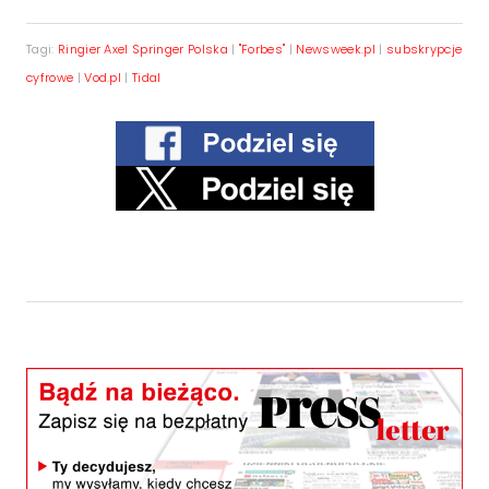
Tagi:
Ringier Axel Springer Polska
|
"Forbes"
|
Newsweek.pl
|
subskrypcje
cyfrowe
|
Vod.pl
|
Tidal