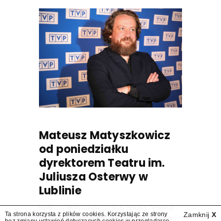
Mateusz Matyszkowicz
od poniedziałku
dyrektorem Teatru im.
Juliusza Osterwy w
Lublinie
Mateusz Matyszkowicz, były prezes Telewizji
Ta strona korzysta z plików cookies. Korzystając ze strony
Zamknij
X
Polskiej, w poniedziałek 10 sierpnia obejmie