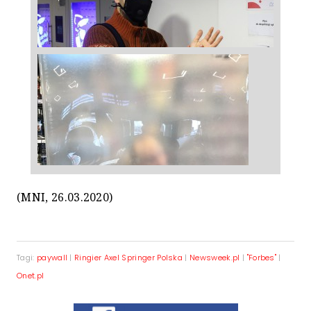
(MNI, 26.03.2020)
Tagi:
paywall
|
Ringier Axel Springer Polska
|
Newsweek.pl
|
"Forbes"
|
Onet.pl