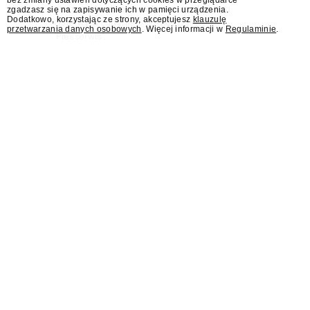
bez zmiany ustawień dotyczących cookies w przeglądarce
stanowisko dyrektora Teatru im. Juliusza
zgadzasz się na zapisywanie ich w pamięci urządzenia.
Dodatkowo, korzystając ze strony, akceptujesz
klauzulę
Osterwy w Lublinie – dowiedział się
przetwarzania danych osobowych
. Więcej informacji w
Regulaminie
.
"Presserwis".
Były rzecznik MSZ Łukasz