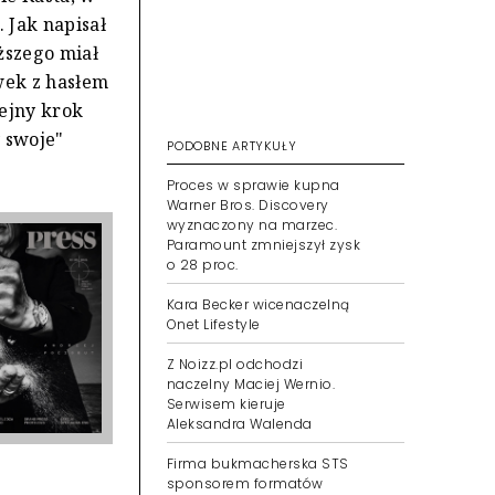
 Jak napisał
ższego miał
wek z hasłem
lejny krok
 swoje"
PODOBNE ARTYKUŁY
Proces w sprawie kupna
Warner Bros. Discovery
wyznaczony na marzec.
Paramount zmniejszył zysk
o 28 proc.
Kara Becker wicenaczelną
Onet Lifestyle
Z Noizz.pl odchodzi
naczelny Maciej Wernio.
Serwisem kieruje
Aleksandra Walenda
Firma bukmacherska STS
sponsorem formatów