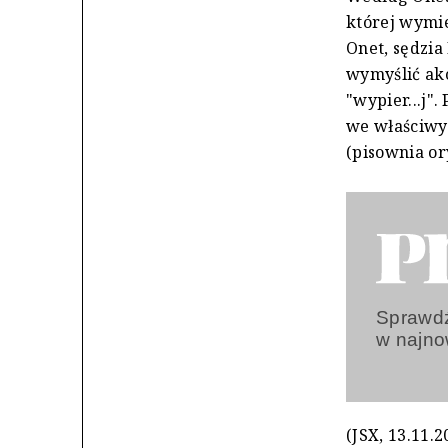
której wymie
Onet, sędzi
wymyślić ak
"wypier...j"
we właściwy
(pisownia ory
Sprawdź
w najn
(JSX, 13.11.2