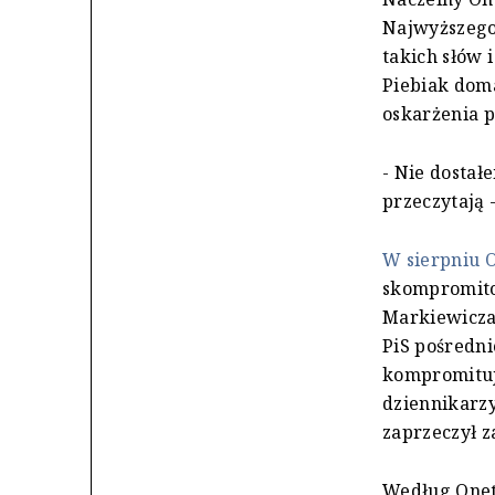
Najwyższego 
takich słów 
Piebiak doma
oskarżenia 
- Nie dosta
przeczytają 
W sierpniu O
skompromitow
Markiewicza
PiS pośredni
kompromituj
dziennikarzy
zaprzeczył z
Według Onet