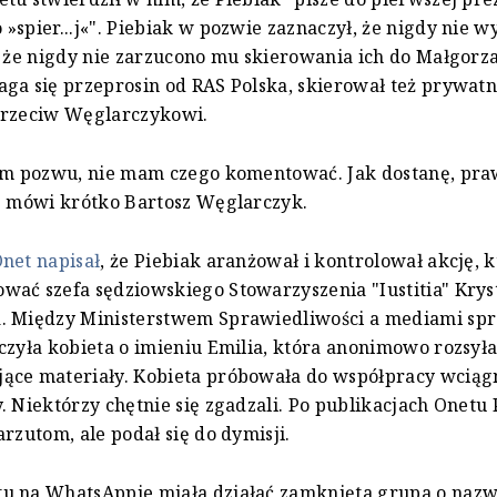
»spier...j«". Piebiak w pozwie zaznaczył, że nigdy nie 
i że nigdy nie zarzucono mu skierowania ich do Małgorza
ga się przeprosin od RAS Polska, skierował też prywatn
przeciw Węglarczykowi.
łem pozwu, nie mam czego komentować. Jak dostanę, pra
- mówi krótko Bartosz Węglarczyk.
net napisał
, że Piebiak aranżował i kontrolował akcję, 
ać szefa sędziowskiego Stowarzyszenia "Iustitia" Krys
. Między Ministerstwem Sprawiedliwości a mediami spr
czyła kobieta o imieniu Emilia, która anonimowo rozsyła
ące materiały. Kobieta próbowała do współpracy wciąg
. Niektórzy chętnie się zgadzali. Po publikacjach Onetu 
arzutom, ale podał się do dymisji.
u na WhatsAppie miała działać zamknięta grupa o nazw