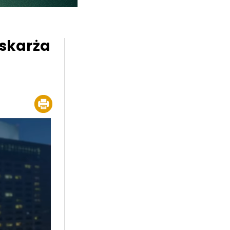
oskarża