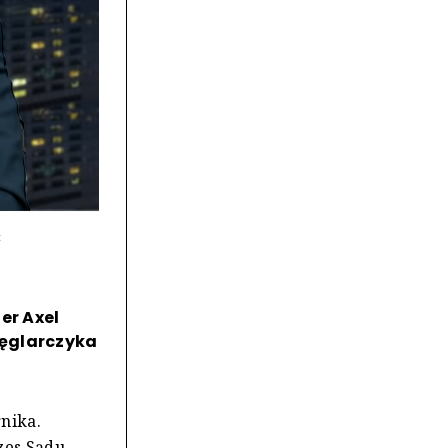
:
er Axel
Węglarczyka
nika.
zes Sądu