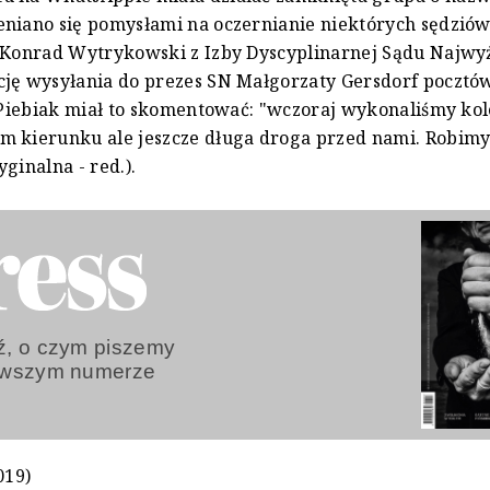
niano się pomysłami na oczernianie niektórych sędziów.
a Konrad Wytrykowski z Izby Dyscyplinarnej Sądu Najwy
cję wysyłania do prezes SN Małgorzaty Gersdorf pocztó
. Piebiak miał to skomentować: "wczoraj wykonaliśmy ko
m kierunku ale jeszcze długa droga przed nami. Robimy
ginalna - red.).
, o czym piszemy
owszym numerze
019)