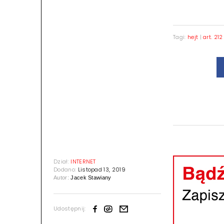
Tagi:
hejt
|
art. 212
Dział:
INTERNET
Dodano:
Listopad 13, 2019
Autor:
Jacek Stawiany
Udostępnij: