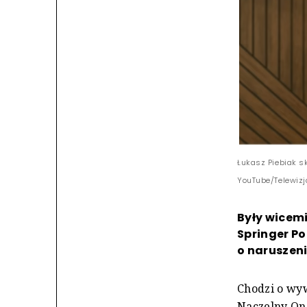
Łukasz Piebiak s
YouTube/Telewizj
Były wicemi
Springer P
o naruszeni
Chodzi o wy
Naczelny One