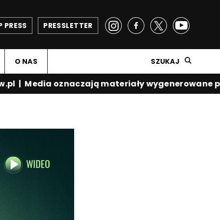
P PRESS
PRESSLETTER
O NAS
SZUKAJ
pl
|
Media oznaczają materiały wygenerowane prze