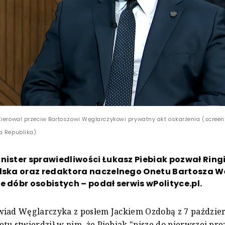
kierował przeciw Bartoszowi Węglarczykowi prywatny akt oskarżenia (screen
a Republika)
nister sprawiedliwości Łukasz Piebiak pozwał Ringi
olska oraz redaktora naczelnego Onetu Bartosza 
e dóbr osobistych – podał serwis wPolityce.pl.
wiad Węglarczyka z posłem Jackiem Ozdobą z 7 paździer
tu stwierdził w nim, że Piebiak "pisze do pierwszej pre