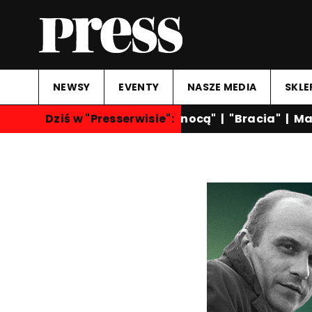
NEWSY
EVENTY
NASZE MEDIA
SKLE
Dziś w "Presserwisie":
"Rozmowy nocą"
|
"Bracia"
|
Mart