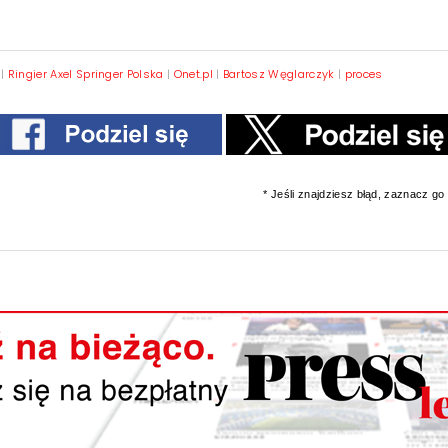
|
Ringier Axel Springer Polska
|
Onet.pl
|
Bartosz Węglarczyk
|
proces
* Jeśli znajdziesz błąd, zaznacz go i