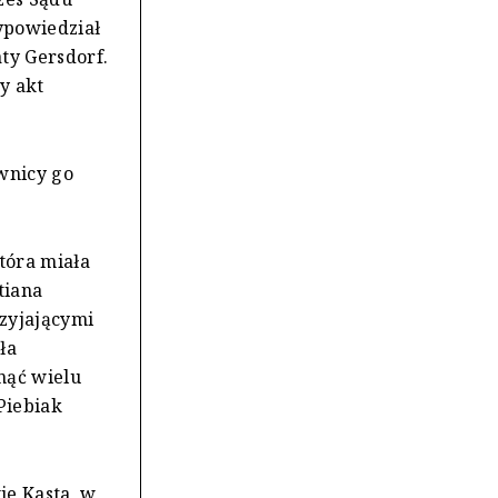
wypowiedział
ty Gersdorf.
y akt
wnicy go
która miała
tiana
zyjającymi
ła
nąć wielu
Piebiak
ie Kasta, w