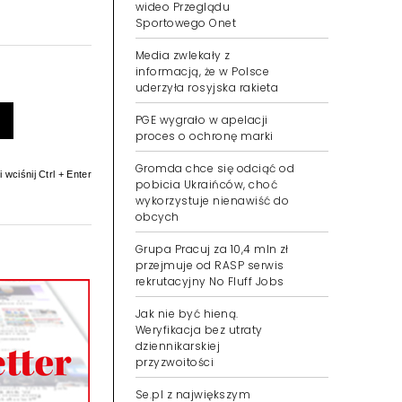
wideo Przeglądu
Sportowego Onet
Media zwlekały z
informacją, że w Polsce
uderzyła rosyjska rakieta
PGE wygrało w apelacji
proces o ochronę marki
Gromda chce się odciąć od
 wciśnij Ctrl + Enter
pobicia Ukraińców, choć
wykorzystuje nienawiść do
obcych
Grupa Pracuj za 10,4 mln zł
przejmuje od RASP serwis
rekrutacyjny No Fluff Jobs
Jak nie być hieną.
Weryfikacja bez utraty
dziennikarskiej
przyzwoitości
Se.pl z największym