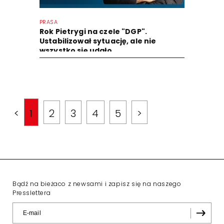
PRASA
Rok Pietrygi na czele "DGP".
Ustabilizował sytuację, ale nie
wszystko się udało
<
1
2
3
4
5
>
Bądź na bieżaco z newsami i zapisz się na naszego
Presslettera