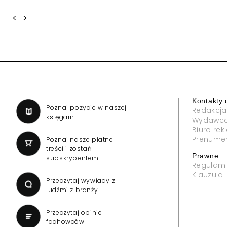
<
>
Kontakty 
a
Poznaj pozycje w naszej
Redakcja
księgarni
Wydawc
Biuro re
Prenume
Poznaj nasze płatne
treści i zostań
Prawne:
subskrybentem
Regulam
Klauzula
Przeczytaj wywiady z
ludźmi z branży
Przeczytaj opinie
fachowców