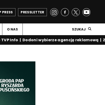
P PRESS
PRESSLETTER
O NAS
SZUKAJ
P Info | Dodoni wybierze agencję reklamową | Zysk