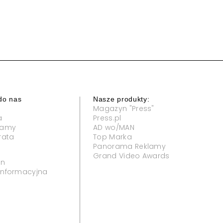
do nas
Nasze produkty:
Magazyn "Press"
a
Press.pl
klamy
AD wo/MAN
rata
Top Marka
Panorama Reklamy
Grand Video Awards
in
 informacyjna