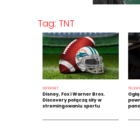
Tag: TNT
INTERNET
TELEW
Disney, Fox i Warner Bros.
Oglą
Discovery połączą siły w
powr
stremingowaniu sportu
pand