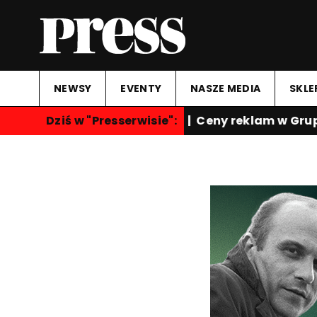
NEWSY
EVENTY
NASZE MEDIA
SKLE
oncert sylwestrowy Polsatu | Ceny reklam w Grupie
Dziś w "Presserwisie":