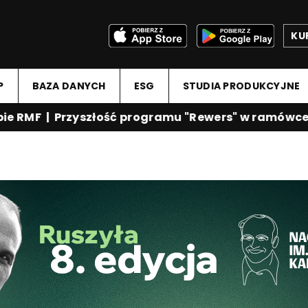
KU
P
BAZA DANYCH
ESG
STUDIA PRODUKCYJNE
 RMF | Przyszłość programu "Rewers" w ramówce TV