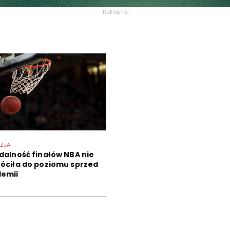
Reklama
IZJA
dalność finałów NBA nie
óciła do poziomu sprzed
emii