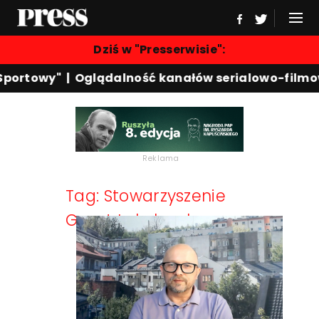
Dziś w "Presserwisie":
Sportowy"
|
Oglądalność kanałów serialowo-filmo
Reklama
Tag: Stowarzyszenie
Gazet Lokalnych