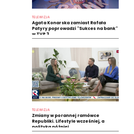
TELEWIZJA
Agata Konarska zamiast Rafała
Patyry poprowadzi "Sukces na bank"
w TVP 3
TELEWIZJA
Zmiany w porannej ramówce
Republiki. Lifestyle wcześniej, a
polityka później