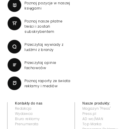
Poznaj pozycje w naszej
księgarni
Poznaj nasze płatne
treści i zostań
subskrybentem
Przeczytaj wywiady z
ludźmi z branży
Przeczytaj opinie
fachowców
Poznaj raporty ze świata
reklamy i mediów
Kontakty do nas
Nasze produkty:
Redakcja
Magazyn "Press"
Wydawca
Press.pl
Biuro reklamy
AD wo/MAN
Prenumerata
Top Marka