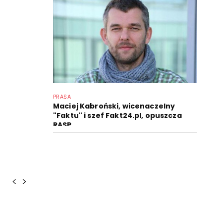
PRASA
Maciej Kabroński, wicenaczelny
"Faktu" i szef Fakt24.pl, opuszcza
RASP
<
>