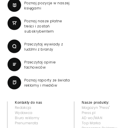
Poznaj pozycje w naszej
księgarni
Poznaj nasze płatne
treści i zostań
subskrybentem
Przeczytaj wywiady z
ludźmi z branży
Przeczytaj opinie
fachowców
Poznaj raporty ze świata
reklamy i mediów
Kontakty do nas
Nasze produkty:
Redakcja
Magazyn "Press"
Wydawca
Press.pl
Biuro reklamy
AD wo/MAN
Prenumerata
Top Marka