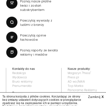
Poznaj nasze płatne
treści i zostań
subskrybentem
Przeczytaj wywiady z
ludźmi z branży
Przeczytaj opinie
fachowców
Poznaj raporty ze świata
reklamy i mediów
Kontakty do nas
Nasze produkty:
Redakcja
Magazyn "Press"
Wydawca
Press.pl
Biuro reklamy
AD wo/MAN
Prenumerata
Top Marka
Panorama Reklamy
Prawne:
Grand Video Awards
Ta strona korzysta z plików cookies. Korzystając ze strony
Zamknij
X
Regulamin
bez zmiany ustawień dotyczących cookies w przeglądarce
Klauzula informacyjna
zgadzasz się na zapisywanie ich w pamięci urządzenia.
© 2022 — All rights reserved