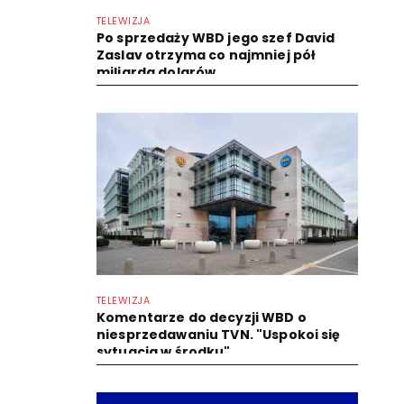
TELEWIZJA
Po sprzedaży WBD jego szef David
Zaslav otrzyma co najmniej pół
miliarda dolarów
TELEWIZJA
Komentarze do decyzji WBD o
niesprzedawaniu TVN. "Uspokoi się
sytuacja w środku"