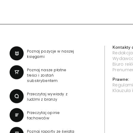
Kontakty 
a
Poznaj pozycje w naszej
Redakcja
księgarni
Wydawc
Biuro re
Prenume
Poznaj nasze płatne
treści i zostań
Prawne:
subskrybentem
Regulam
Klauzula
Przeczytaj wywiady z
ludźmi z branży
Przeczytaj opinie
fachowców
Poznaj raporty ze świata