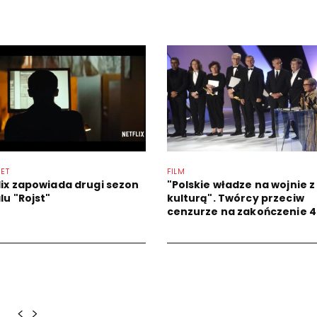
NET
FILM
lix zapowiada drugi sezon
"Polskie władze na wojnie z
lu "Rojst"
kulturą". Twórcy przeciw
cenzurze na zakończenie 44
<
>