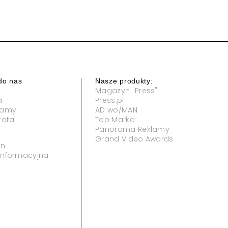
do nas
Nasze produkty:
Magazyn "Press"
a
Press.pl
klamy
AD wo/MAN
rata
Top Marka
Panorama Reklamy
Grand Video Awards
in
 informacyjna