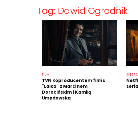
Tag: Dawid Ogrodnik
FILM
INTER
TVN koproducentem filmu
Netf
"Lalka" z Marcinem
seria
Dorocińskim i Kamilą
Urzędowską